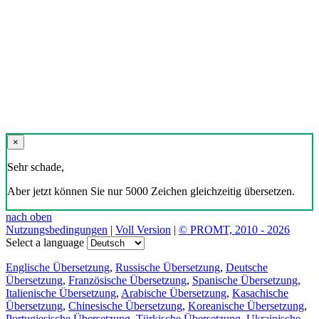
×
Sehr schade,
Aber jetzt können Sie nur 5000 Zeichen gleichzeitig übersetzen.
nach oben
Nutzungsbedingungen
|
Voll Version
|
© PROMT, 2010 - 2026
Select a language
Englische Übersetzung
,
Russische Übersetzung
,
Deutsche
Übersetzung
,
Französische Übersetzung
,
Spanische Übersetzung
,
Italienische Übersetzung
,
Arabische Übersetzung
,
Kasachische
Übersetzung
,
Chinesische Übersetzung
,
Koreanische Übersetzung
,
Portugiesische Übersetzung
,
Türkische Übersetzung
,
Ukrainische