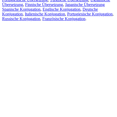
Übersetzung
,
Finnische Übersetzung
,
Japanische Übersetzung
Spanische Konjugation
,
Englische Konjugation
,
Deutsche
Konjugation
,
Italienische Konjugation
,
Portugiesische Konjugation
,
Russische Konjugation
,
Französische Konjugation
.
Funktionen
Textübersetzung
Kontextbeispiele
Konjugation und Deklination
Kostenlose Apps
PROMT.One für iOS
PROMT.One für Android
Angebote
Für Entwickler
Kopieren
Kopieren Sie die Übersetzung