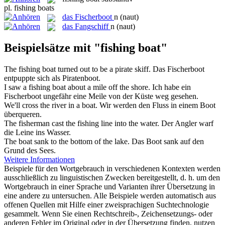
pl.
fishing boats
das
Fischerboot
n
(naut)
das
Fangschiff
n
(naut)
Beispielsätze mit "fishing boat"
The
fishing boat
turned out to be a pirate skiff.
Das
Fischerboot
entpuppte sich als Piratenboot.
I saw a
fishing boat
about a mile off the shore.
Ich habe ein
Fischerboot
ungefähr eine Meile von der Küste weg gesehen.
We'll cross the river in a
boat
.
Wir werden den Fluss in einem
Boot
überqueren.
The fisherman cast the
fishing
line into the water.
Der Angler warf
die Leine ins Wasser.
The
boat
sank to the bottom of the lake.
Das
Boot
sank auf den
Grund des Sees.
Weitere Informationen
Beispiele für den Wortgebrauch in verschiedenen Kontexten werden
ausschließlich zu linguistischen Zwecken bereitgestellt, d. h. um den
Wortgebrauch in einer Sprache und Varianten ihrer Übersetzung in
eine andere zu untersuchen. Alle Beispiele werden automatisch aus
offenen Quellen mit Hilfe einer zweisprachigen Suchtechnologie
gesammelt. Wenn Sie einen Rechtschreib-, Zeichensetzungs- oder
anderen Fehler im Original oder in der Übersetzung finden, nutzen