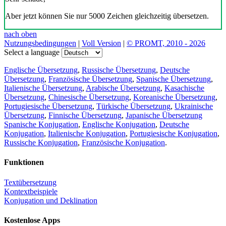
Aber jetzt können Sie nur 5000 Zeichen gleichzeitig übersetzen.
nach oben
Nutzungsbedingungen
|
Voll Version
|
© PROMT, 2010 - 2026
Select a language
Englische Übersetzung
,
Russische Übersetzung
,
Deutsche
Übersetzung
,
Französische Übersetzung
,
Spanische Übersetzung
,
Italienische Übersetzung
,
Arabische Übersetzung
,
Kasachische
Übersetzung
,
Chinesische Übersetzung
,
Koreanische Übersetzung
,
Portugiesische Übersetzung
,
Türkische Übersetzung
,
Ukrainische
Übersetzung
,
Finnische Übersetzung
,
Japanische Übersetzung
Spanische Konjugation
,
Englische Konjugation
,
Deutsche
Konjugation
,
Italienische Konjugation
,
Portugiesische Konjugation
,
Russische Konjugation
,
Französische Konjugation
.
Funktionen
Textübersetzung
Kontextbeispiele
Konjugation und Deklination
Kostenlose Apps