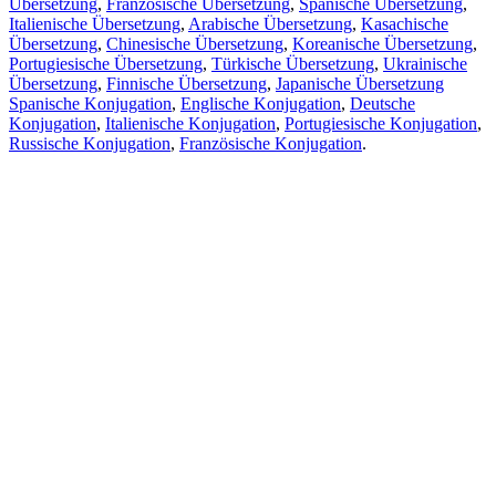
Übersetzung
,
Französische Übersetzung
,
Spanische Übersetzung
,
Italienische Übersetzung
,
Arabische Übersetzung
,
Kasachische
Übersetzung
,
Chinesische Übersetzung
,
Koreanische Übersetzung
,
Portugiesische Übersetzung
,
Türkische Übersetzung
,
Ukrainische
Übersetzung
,
Finnische Übersetzung
,
Japanische Übersetzung
Spanische Konjugation
,
Englische Konjugation
,
Deutsche
Konjugation
,
Italienische Konjugation
,
Portugiesische Konjugation
,
Russische Konjugation
,
Französische Konjugation
.
Funktionen
Textübersetzung
Kontextbeispiele
Konjugation und Deklination
Kostenlose Apps
PROMT.One für iOS
PROMT.One für Android
Angebote
Für Entwickler