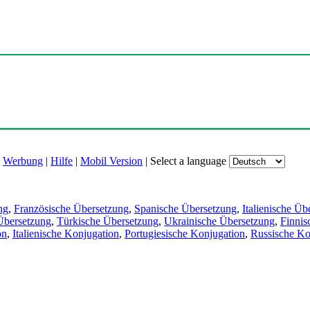
|
Werbung
|
Hilfe
|
Mobil Version
|
Select a language
ng
,
Französische Übersetzung
,
Spanische Übersetzung
,
Italienische Üb
Übersetzung
,
Türkische Übersetzung
,
Ukrainische Übersetzung
,
Finnis
on
,
Italienische Konjugation
,
Portugiesische Konjugation
,
Russische Ko