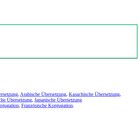
ersetzung
,
Arabische Übersetzung
,
Kasachische Übersetzung
,
che Übersetzung
,
Japanische Übersetzung
njugation
,
Französische Konjugation
.