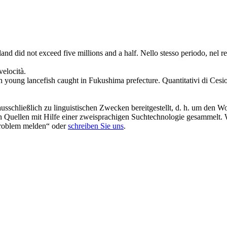
gland did not
exceed
five millions and a half.
Nello stesso periodo, nel r
 velocità.
n young lancefish caught in Fukushima prefecture.
Quantitativi di Cesi
schließlich zu linguistischen Zwecken bereitgestellt, d. h. um den Wo
en Quellen mit Hilfe einer zweisprachigen Suchtechnologie gesammelt. 
„Problem melden“ oder
schreiben Sie uns
.