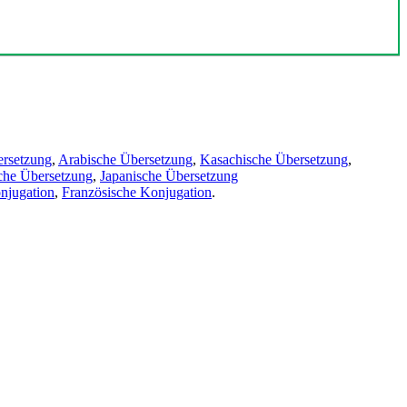
ersetzung
,
Arabische Übersetzung
,
Kasachische Übersetzung
,
che Übersetzung
,
Japanische Übersetzung
njugation
,
Französische Konjugation
.