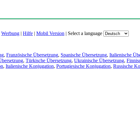
|
Werbung
|
Hilfe
|
Mobil Version
|
Select a language
ng
,
Französische Übersetzung
,
Spanische Übersetzung
,
Italienische Üb
Übersetzung
,
Türkische Übersetzung
,
Ukrainische Übersetzung
,
Finnis
on
,
Italienische Konjugation
,
Portugiesische Konjugation
,
Russische Ko