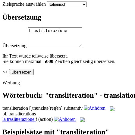
Zielsprache auswählen
Übersetzung
Übersetzung
Ihr Text wurde teilweise übersetzt.
Sie können maximal
5000
Zeichen gleichzeitig übersetzen.
<>
Werbung
Wörterbuch: "transliteration" - translati
transliteration
[ˌtrænzlɪtəˈreɪʃən]
substantiv
pl.
transliterations
la
traslitterazione
f
(action)
Beispielsätze mit "transliteration"