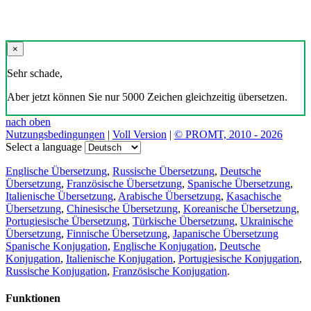
×
Sehr schade,
Aber jetzt können Sie nur 5000 Zeichen gleichzeitig übersetzen.
nach oben
Nutzungsbedingungen
|
Voll Version
|
© PROMT, 2010 - 2026
Select a language
Englische Übersetzung
,
Russische Übersetzung
,
Deutsche
Übersetzung
,
Französische Übersetzung
,
Spanische Übersetzung
,
Italienische Übersetzung
,
Arabische Übersetzung
,
Kasachische
Übersetzung
,
Chinesische Übersetzung
,
Koreanische Übersetzung
,
Portugiesische Übersetzung
,
Türkische Übersetzung
,
Ukrainische
Übersetzung
,
Finnische Übersetzung
,
Japanische Übersetzung
Spanische Konjugation
,
Englische Konjugation
,
Deutsche
Konjugation
,
Italienische Konjugation
,
Portugiesische Konjugation
,
Russische Konjugation
,
Französische Konjugation
.
Funktionen