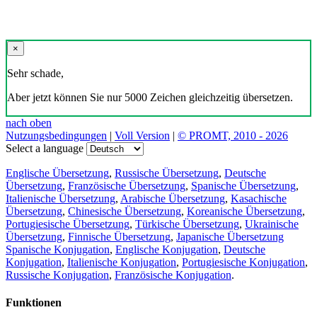
×
Sehr schade,
Aber jetzt können Sie nur 5000 Zeichen gleichzeitig übersetzen.
nach oben
Nutzungsbedingungen
|
Voll Version
|
© PROMT, 2010 - 2026
Select a language
Englische Übersetzung
,
Russische Übersetzung
,
Deutsche
Übersetzung
,
Französische Übersetzung
,
Spanische Übersetzung
,
Italienische Übersetzung
,
Arabische Übersetzung
,
Kasachische
Übersetzung
,
Chinesische Übersetzung
,
Koreanische Übersetzung
,
Portugiesische Übersetzung
,
Türkische Übersetzung
,
Ukrainische
Übersetzung
,
Finnische Übersetzung
,
Japanische Übersetzung
Spanische Konjugation
,
Englische Konjugation
,
Deutsche
Konjugation
,
Italienische Konjugation
,
Portugiesische Konjugation
,
Russische Konjugation
,
Französische Konjugation
.
Funktionen