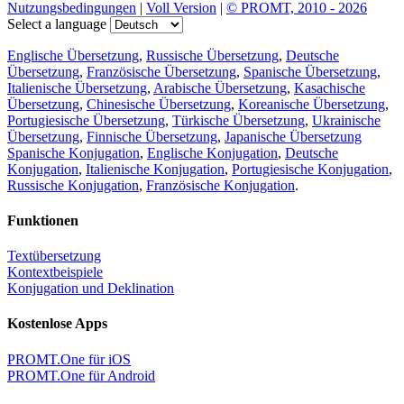
Nutzungsbedingungen
|
Voll Version
|
© PROMT, 2010 - 2026
Select a language
Englische Übersetzung
,
Russische Übersetzung
,
Deutsche
Übersetzung
,
Französische Übersetzung
,
Spanische Übersetzung
,
Italienische Übersetzung
,
Arabische Übersetzung
,
Kasachische
Übersetzung
,
Chinesische Übersetzung
,
Koreanische Übersetzung
,
Portugiesische Übersetzung
,
Türkische Übersetzung
,
Ukrainische
Übersetzung
,
Finnische Übersetzung
,
Japanische Übersetzung
Spanische Konjugation
,
Englische Konjugation
,
Deutsche
Konjugation
,
Italienische Konjugation
,
Portugiesische Konjugation
,
Russische Konjugation
,
Französische Konjugation
.
Funktionen
Textübersetzung
Kontextbeispiele
Konjugation und Deklination
Kostenlose Apps
PROMT.One für iOS
PROMT.One für Android