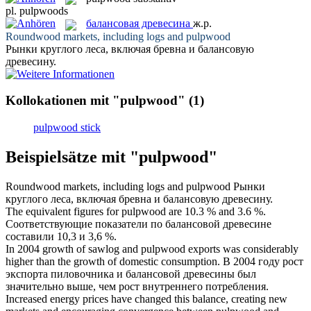
pl.
pulpwoods
балансовая древесина
ж.р.
Roundwood markets, including logs and
pulpwood
Рынки круглого леса, включая бревна и
балансовую
древесину
.
Kollokationen mit "pulpwood"
(1)
pulpwood stick
Beispielsätze mit "pulpwood"
Roundwood markets, including logs and
pulpwood
Рынки
круглого леса, включая бревна и
балансовую древесину
.
The equivalent figures for
pulpwood
are 10.3 % and 3.6 %.
Соответствующие показатели по
балансовой древесине
составили 10,3 и 3,6 %.
In 2004 growth of sawlog and
pulpwood
exports was considerably
higher than the growth of domestic consumption.
В 2004 году рост
экспорта пиловочника и
балансовой древесины
был
значительно выше, чем рост внутреннего потребления.
Increased energy prices have changed this balance, creating new