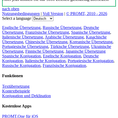
nach oben
Nutzungsbedingungen
|
Voll Version
|
© PROMT, 2010 - 2026
Select a language
Englische Übersetzung
,
Russische Übersetzung
,
Deutsche
Übersetzung
,
Französische Übersetzung
,
Spanische Übersetzung
,
Italienische Übersetzung
,
Arabische Übersetzung
,
Kasachische
Übersetzung
,
Chinesische Übersetzung
,
Koreanische Übersetzung
,
Portugiesische Übersetzung
,
Türkische Übersetzung
,
Ukrainische
Übersetzung
,
Finnische Übersetzung
,
Japanische Übersetzung
Spanische Konjugation
,
Englische Konjugation
,
Deutsche
Konjugation
,
Italienische Konjugation
,
Portugiesische Konjugation
,
Russische Konjugation
,
Französische Konjugation
.
Funktionen
Textübersetzung
Kontextbeispiele
Konjugation und Deklination
Kostenlose Apps
PROMT.One für iOS