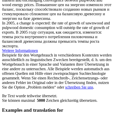
markets and encouraging convergence between
pulpwood
and
wood energy prices.
Повышение цен на энергию изменило этот
баланс, поскольку способствовало созданию новых рынков и
стимулировало сближение цен на
балансовую древесину
и
энергию на базе древесины.
In 2005, a change is expected: the rate of growth of sawnwood and
pulpwood
domestic consumption will outstrip the rate of growth of
exports.
В 2005 году ситуация, как ожидается, изменится:
темпы роста внутреннего потребления пиловочника и
балансовой древесины
должны превысить темпы роста
экспорта.
Weitere Informationen
Beispiele für den Wortgebrauch in verschiedenen Kontexten werden
ausschließlich zu linguistischen Zwecken bereitgestellt, d. h. um den
Wortgebrauch in einer Sprache und Varianten ihrer Übersetzung in
eine andere zu untersuchen. Alle Beispiele werden automatisch aus
offenen Quellen mit Hilfe einer zweisprachigen Suchtechnologie
gesammelt. Wenn Sie einen Rechtschreib-, Zeichensetzungs- oder
anderen Fehler im Original oder in der Übersetzung finden, nutzen
Sie die Option „Problem melden“ oder
schreiben Sie uns
.
Ihr Text wurde teilweise übersetzt.
Sie können maximal
5000
Zeichen gleichzeitig übersetzen.
Examples and translation for