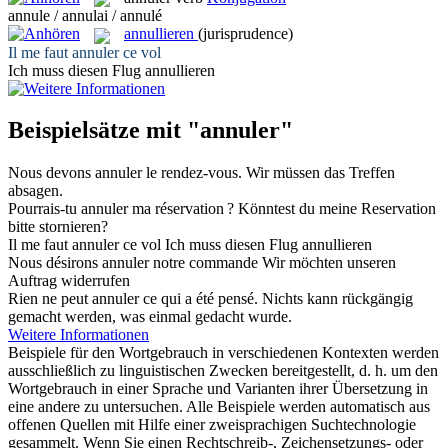
annule / annulai / annulé
annullieren
(jurisprudence)
Il me faut
annuler
ce vol
Ich muss diesen Flug
annullieren
Beispielsätze mit "annuler"
Nous devons
annuler
le rendez-vous.
Wir müssen das Treffen
absagen
.
Pourrais-tu
annuler
ma réservation ?
Könntest du meine Reservation
bitte
stornieren
?
Il me faut
annuler
ce vol
Ich muss diesen Flug
annullieren
Nous désirons
annuler
notre commande
Wir möchten unseren
Auftrag
widerrufen
Rien ne peut
annuler
ce qui a été pensé.
Nichts kann
rückgängig
gemacht
werden, was einmal gedacht wurde.
Weitere Informationen
Beispiele für den Wortgebrauch in verschiedenen Kontexten werden
ausschließlich zu linguistischen Zwecken bereitgestellt, d. h. um den
Wortgebrauch in einer Sprache und Varianten ihrer Übersetzung in
eine andere zu untersuchen. Alle Beispiele werden automatisch aus
offenen Quellen mit Hilfe einer zweisprachigen Suchtechnologie
gesammelt. Wenn Sie einen Rechtschreib-, Zeichensetzungs- oder