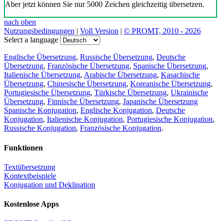
Aber jetzt können Sie nur 5000 Zeichen gleichzeitig übersetzen.
nach oben
Nutzungsbedingungen
|
Voll Version
|
© PROMT, 2010 - 2026
Select a language
Englische Übersetzung
,
Russische Übersetzung
,
Deutsche
Übersetzung
,
Französische Übersetzung
,
Spanische Übersetzung
,
Italienische Übersetzung
,
Arabische Übersetzung
,
Kasachische
Übersetzung
,
Chinesische Übersetzung
,
Koreanische Übersetzung
,
Portugiesische Übersetzung
,
Türkische Übersetzung
,
Ukrainische
Übersetzung
,
Finnische Übersetzung
,
Japanische Übersetzung
Spanische Konjugation
,
Englische Konjugation
,
Deutsche
Konjugation
,
Italienische Konjugation
,
Portugiesische Konjugation
,
Russische Konjugation
,
Französische Konjugation
.
Funktionen
Textübersetzung
Kontextbeispiele
Konjugation und Deklination
Kostenlose Apps