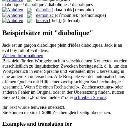
diabolique / diabolique / diaboliques / diaboliques
diabolic
[ˌdaɪəˈbɔlɪk]
(conduite)
demoniac
[dɪˈməunɪæk]
(démoniaque)
hellish
[ˈhelɪʃ]
(infernal)
Beispielsätze mit "diabolique"
Jack est un garçon
diabolique
plein d'idées diaboliques.
Jack is an
evil boy full of evil ideas.
Weitere Informationen
Beispiele für den Wortgebrauch in verschiedenen Kontexten werden
ausschließlich zu linguistischen Zwecken bereitgestellt, d. h. um den
Wortgebrauch in einer Sprache und Varianten ihrer Übersetzung in
eine andere zu untersuchen. Alle Beispiele werden automatisch aus
offenen Quellen mit Hilfe einer zweisprachigen Suchtechnologie
gesammelt. Wenn Sie einen Rechtschreib-, Zeichensetzungs- oder
anderen Fehler im Original oder in der Übersetzung finden, nutzen
Sie die Option „Problem melden“ oder
schreiben Sie uns
.
Ihr Text wurde teilweise übersetzt.
Sie können maximal
5000
Zeichen gleichzeitig übersetzen.
Examples and translation for