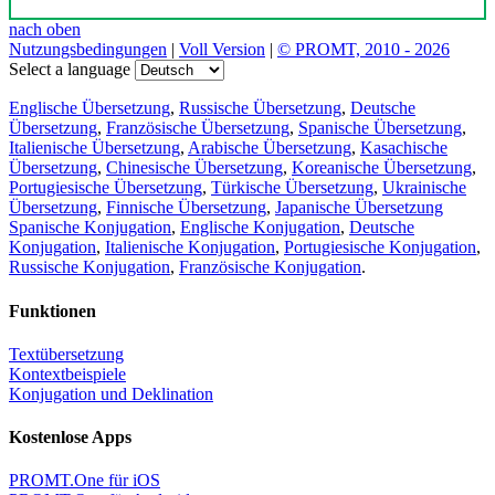
nach oben
Nutzungsbedingungen
|
Voll Version
|
© PROMT, 2010 - 2026
Select a language
Englische Übersetzung
,
Russische Übersetzung
,
Deutsche
Übersetzung
,
Französische Übersetzung
,
Spanische Übersetzung
,
Italienische Übersetzung
,
Arabische Übersetzung
,
Kasachische
Übersetzung
,
Chinesische Übersetzung
,
Koreanische Übersetzung
,
Portugiesische Übersetzung
,
Türkische Übersetzung
,
Ukrainische
Übersetzung
,
Finnische Übersetzung
,
Japanische Übersetzung
Spanische Konjugation
,
Englische Konjugation
,
Deutsche
Konjugation
,
Italienische Konjugation
,
Portugiesische Konjugation
,
Russische Konjugation
,
Französische Konjugation
.
Funktionen
Textübersetzung
Kontextbeispiele
Konjugation und Deklination
Kostenlose Apps
PROMT.One für iOS