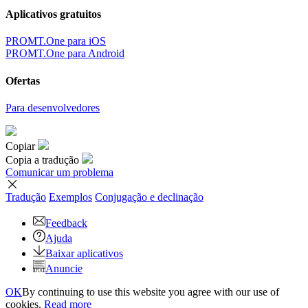
Aplicativos gratuitos
PROMT.One para iOS
PROMT.One para Android
Ofertas
Para desenvolvedores
Copiar
Copia a tradução
Comunicar um problema
Tradução
Exemplos
Conjugação
e declinação
Feedback
Ajuda
Baixar aplicativos
Anuncie
OK
By continuing to use this website you agree with our use of
cookies.
Read more