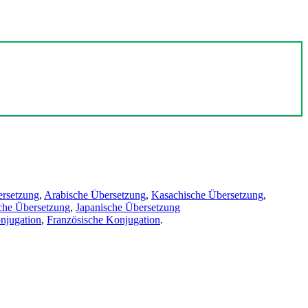
ersetzung
,
Arabische Übersetzung
,
Kasachische Übersetzung
,
che Übersetzung
,
Japanische Übersetzung
njugation
,
Französische Konjugation
.