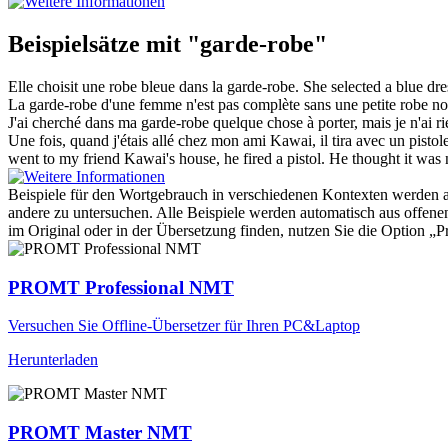
Beispielsätze mit "garde-robe"
Elle choisit une robe bleue dans la
garde-robe
.
She selected a blue dr
La
garde-robe
d'une femme n'est pas complète sans une petite robe no
J'ai cherché dans ma
garde-robe
quelque chose à porter, mais je n'ai r
Une fois, quand j'étais allé chez mon ami Kawai, il tira avec un pistolet.
went to my friend Kawai's house, he fired a pistol. He thought it was n
Beispiele für den Wortgebrauch in verschiedenen Kontexten werden aus
andere zu untersuchen. Alle Beispiele werden automatisch aus offen
im Original oder in der Übersetzung finden, nutzen Sie die Option 
PROMT Professional NMT
Versuchen Sie Offline-Übersetzer für Ihren PC&Laptop
Herunterladen
PROMT Master NMT