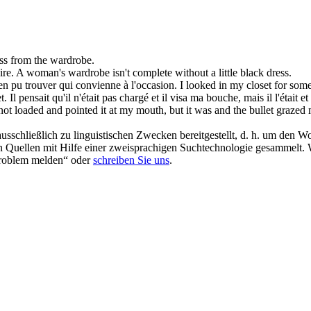
ess from the
wardrobe
.
ire.
A woman's
wardrobe
isn't complete without a little black dress.
ien pu trouver qui convienne à l'occasion.
I looked in my closet for some
 Il pensait qu'il n'était pas chargé et il visa ma bouche, mais il l'était e
ot loaded and pointed it at my mouth, but it was and the bullet grazed m
schließlich zu linguistischen Zwecken bereitgestellt, d. h. um den Wo
en Quellen mit Hilfe einer zweisprachigen Suchtechnologie gesammelt. 
„Problem melden“ oder
schreiben Sie uns
.