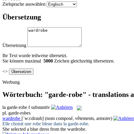
Zielsprache auswählen
Übersetzung
Übersetzung
Ihr Text wurde teilweise übersetzt.
Sie können maximal
5000
Zeichen gleichzeitig übersetzen.
<>
Werbung
Wörterbuch: "garde-robe" - translations 
la
garde-robe
f
substantiv
pl.
garde-robes
wardrobe
[ˈwɔ:drəub]
(nom composé, vêtements, armoire)
Elle choisit une robe bleue dans la
garde-robe
.
She selected a blue dress from the
wardrobe
.