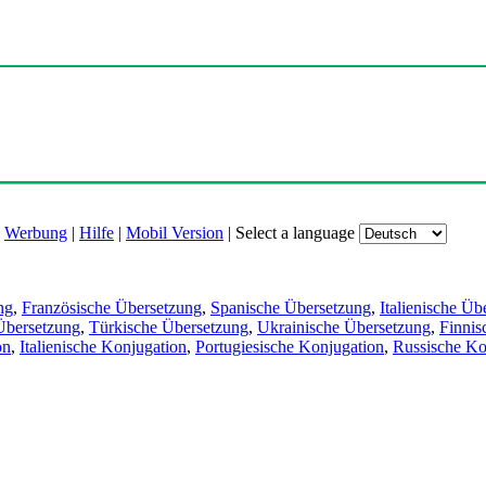
|
Werbung
|
Hilfe
|
Mobil Version
|
Select a language
ng
,
Französische Übersetzung
,
Spanische Übersetzung
,
Italienische Üb
Übersetzung
,
Türkische Übersetzung
,
Ukrainische Übersetzung
,
Finnis
on
,
Italienische Konjugation
,
Portugiesische Konjugation
,
Russische Ko