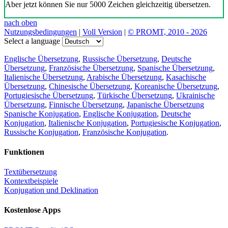
Aber jetzt können Sie nur 5000 Zeichen gleichzeitig übersetzen.
nach oben
Nutzungsbedingungen
|
Voll Version
|
© PROMT, 2010 - 2026
Select a language
Englische Übersetzung
,
Russische Übersetzung
,
Deutsche
Übersetzung
,
Französische Übersetzung
,
Spanische Übersetzung
,
Italienische Übersetzung
,
Arabische Übersetzung
,
Kasachische
Übersetzung
,
Chinesische Übersetzung
,
Koreanische Übersetzung
,
Portugiesische Übersetzung
,
Türkische Übersetzung
,
Ukrainische
Übersetzung
,
Finnische Übersetzung
,
Japanische Übersetzung
Spanische Konjugation
,
Englische Konjugation
,
Deutsche
Konjugation
,
Italienische Konjugation
,
Portugiesische Konjugation
,
Russische Konjugation
,
Französische Konjugation
.
Funktionen
Textübersetzung
Kontextbeispiele
Konjugation und Deklination
Kostenlose Apps