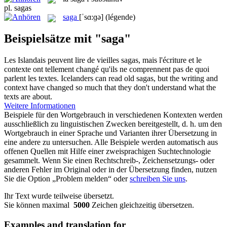
pl.
sagas
saga
[ˈsɑ:ɡə]
(légende)
Beispielsätze mit "saga"
Les Islandais peuvent lire de vieilles
sagas
, mais l'écriture et le
contexte ont tellement changé qu'ils ne comprennent pas de quoi
parlent les textes.
Icelanders can read old
sagas
, but the writing and
context have changed so much that they don't understand what the
texts are about.
Weitere Informationen
Beispiele für den Wortgebrauch in verschiedenen Kontexten werden
ausschließlich zu linguistischen Zwecken bereitgestellt, d. h. um den
Wortgebrauch in einer Sprache und Varianten ihrer Übersetzung in
eine andere zu untersuchen. Alle Beispiele werden automatisch aus
offenen Quellen mit Hilfe einer zweisprachigen Suchtechnologie
gesammelt. Wenn Sie einen Rechtschreib-, Zeichensetzungs- oder
anderen Fehler im Original oder in der Übersetzung finden, nutzen
Sie die Option „Problem melden“ oder
schreiben Sie uns
.
Ihr Text wurde teilweise übersetzt.
Sie können maximal
5000
Zeichen gleichzeitig übersetzen.
Examples and translation for