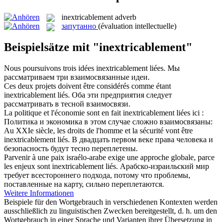
inextricablement
adverb
запутанно
(évaluation intellectuelle)
Beispielsätze mit "inextricablement"
Nous poursuivons trois idées
inextricablement
liées.
Мы
рассматриваем три взаимосвязанные идеи.
Ces deux projets doivent être considérés comme étant
inextricablement
liés.
Оба эти предприятия следует
рассматривать в тесной взаимосвязи.
La politique et l'économie sont en fait
inextricablement
liées ici :
Политика и экономика в этом случае сложно взаимосвязаны:
Au XXIe siècle, les droits de l'homme et la sécurité vont être
inextricablement
liés.
В двадцать первом веке права человека и
безопасность будут тесно переплетены.
Parvenir à une paix israélo-arabe exige une approche globale, parce
les enjeux sont
inextricablement
liés.
Арабско-израильский мир
требует всестороннего подхода, потому что проблемы,
поставленные на карту, сильно переплетаются.
Weitere Informationen
Beispiele für den Wortgebrauch in verschiedenen Kontexten werden
ausschließlich zu linguistischen Zwecken bereitgestellt, d. h. um den
Wortgebrauch in einer Sprache und Varianten ihrer Übersetzung in