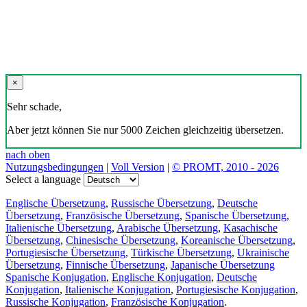
×
Sehr schade,
Aber jetzt können Sie nur 5000 Zeichen gleichzeitig übersetzen.
nach oben
Nutzungsbedingungen
|
Voll Version
|
© PROMT, 2010 - 2026
Select a language
Englische Übersetzung
,
Russische Übersetzung
,
Deutsche
Übersetzung
,
Französische Übersetzung
,
Spanische Übersetzung
,
Italienische Übersetzung
,
Arabische Übersetzung
,
Kasachische
Übersetzung
,
Chinesische Übersetzung
,
Koreanische Übersetzung
,
Portugiesische Übersetzung
,
Türkische Übersetzung
,
Ukrainische
Übersetzung
,
Finnische Übersetzung
,
Japanische Übersetzung
Spanische Konjugation
,
Englische Konjugation
,
Deutsche
Konjugation
,
Italienische Konjugation
,
Portugiesische Konjugation
,
Russische Konjugation
,
Französische Konjugation
.