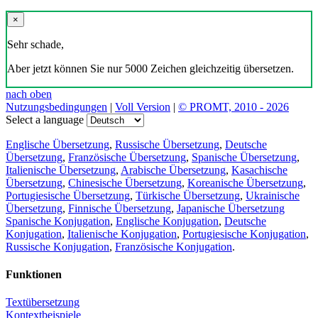
×
Sehr schade,
Aber jetzt können Sie nur 5000 Zeichen gleichzeitig übersetzen.
nach oben
Nutzungsbedingungen
|
Voll Version
|
© PROMT, 2010 - 2026
Select a language
Englische Übersetzung
,
Russische Übersetzung
,
Deutsche
Übersetzung
,
Französische Übersetzung
,
Spanische Übersetzung
,
Italienische Übersetzung
,
Arabische Übersetzung
,
Kasachische
Übersetzung
,
Chinesische Übersetzung
,
Koreanische Übersetzung
,
Portugiesische Übersetzung
,
Türkische Übersetzung
,
Ukrainische
Übersetzung
,
Finnische Übersetzung
,
Japanische Übersetzung
Spanische Konjugation
,
Englische Konjugation
,
Deutsche
Konjugation
,
Italienische Konjugation
,
Portugiesische Konjugation
,
Russische Konjugation
,
Französische Konjugation
.
Funktionen
Textübersetzung
Kontextbeispiele