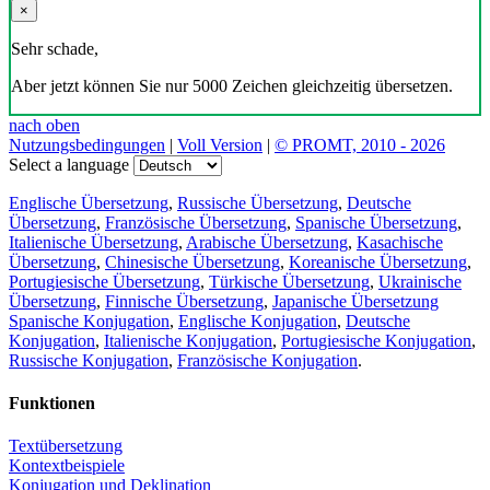
×
Sehr schade,
Aber jetzt können Sie nur 5000 Zeichen gleichzeitig übersetzen.
nach oben
Nutzungsbedingungen
|
Voll Version
|
© PROMT, 2010 - 2026
Select a language
Englische Übersetzung
,
Russische Übersetzung
,
Deutsche
Übersetzung
,
Französische Übersetzung
,
Spanische Übersetzung
,
Italienische Übersetzung
,
Arabische Übersetzung
,
Kasachische
Übersetzung
,
Chinesische Übersetzung
,
Koreanische Übersetzung
,
Portugiesische Übersetzung
,
Türkische Übersetzung
,
Ukrainische
Übersetzung
,
Finnische Übersetzung
,
Japanische Übersetzung
Spanische Konjugation
,
Englische Konjugation
,
Deutsche
Konjugation
,
Italienische Konjugation
,
Portugiesische Konjugation
,
Russische Konjugation
,
Französische Konjugation
.
Funktionen
Textübersetzung
Kontextbeispiele
Konjugation und Deklination