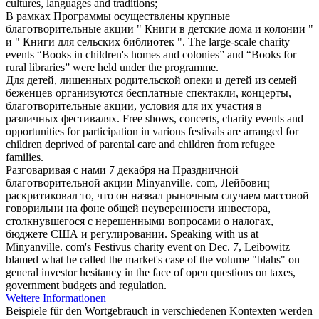
cultures, languages and traditions;
В рамках Программы осуществлены крупные
благотворительные акции
" Книги в детские дома и колонии "
и " Книги для сельских библиотек ".
The large-scale
charity
events
“Books in children's homes and colonies” and “Books for
rural libraries” were held under the programme.
Для детей, лишенных родительской опеки и детей из семей
беженцев организуются бесплатные спектакли, концерты,
благотворительные акции
, условия для их участия в
различных фестивалях.
Free shows, concerts,
charity events
and
opportunities for participation in various festivals are arranged for
children deprived of parental care and children from refugee
families.
Разговаривая с нами 7 декабря на Праздничной
благотворительной акции
Minyanville. com, Лейбовиц
раскритиковал то, что он назвал рыночным случаем массовой
говорильни на фоне общей неуверенности инвестора,
столкнувшегося с нерешенными вопросами о налогах,
бюджете США и регулировании.
Speaking with us at
Minyanville. com's Festivus
charity event
on Dec. 7, Leibowitz
blamed what he called the market's case of the volume "blahs" on
general investor hesitancy in the face of open questions on taxes,
government budgets and regulation.
Weitere Informationen
Beispiele für den Wortgebrauch in verschiedenen Kontexten werden