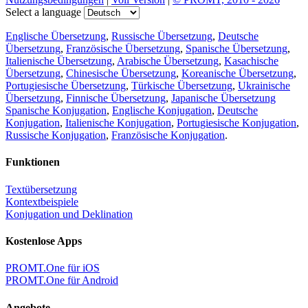
Select a language
Englische Übersetzung
,
Russische Übersetzung
,
Deutsche
Übersetzung
,
Französische Übersetzung
,
Spanische Übersetzung
,
Italienische Übersetzung
,
Arabische Übersetzung
,
Kasachische
Übersetzung
,
Chinesische Übersetzung
,
Koreanische Übersetzung
,
Portugiesische Übersetzung
,
Türkische Übersetzung
,
Ukrainische
Übersetzung
,
Finnische Übersetzung
,
Japanische Übersetzung
Spanische Konjugation
,
Englische Konjugation
,
Deutsche
Konjugation
,
Italienische Konjugation
,
Portugiesische Konjugation
,
Russische Konjugation
,
Französische Konjugation
.
Funktionen
Textübersetzung
Kontextbeispiele
Konjugation und Deklination
Kostenlose Apps
PROMT.One für iOS
PROMT.One für Android
Angebote