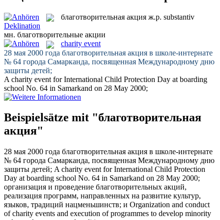
благотворительная акция
ж.р.
substantiv
Deklination
мн.
благотворительные акции
charity event
28 мая 2000 года
благотворительная акция
в школе-интернате
№ 64 города Самарканда, посвященная Международному дню
защиты детей;
A
charity event
for International Child Protection Day at boarding
school No. 64 in Samarkand on 28 May 2000;
Beispielsätze mit "благотворительная
акция"
28 мая 2000 года
благотворительная акция
в школе-интернате
№ 64 города Самарканда, посвященная Международному дню
защиты детей;
A
charity event
for International Child Protection
Day at boarding school No. 64 in Samarkand on 28 May 2000;
организация и проведение
благотворительных акций
,
реализация программ, направленных на развитие культур,
языков, традиций нацменьшинств; и
Organization and conduct
of
charity events
and execution of programmes to develop minority