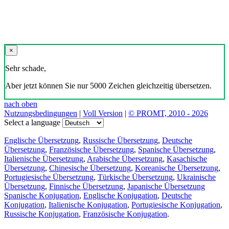
×
Sehr schade,
Aber jetzt können Sie nur 5000 Zeichen gleichzeitig übersetzen.
nach oben
Nutzungsbedingungen
|
Voll Version
|
© PROMT, 2010 - 2026
Select a language
Englische Übersetzung
,
Russische Übersetzung
,
Deutsche
Übersetzung
,
Französische Übersetzung
,
Spanische Übersetzung
,
Italienische Übersetzung
,
Arabische Übersetzung
,
Kasachische
Übersetzung
,
Chinesische Übersetzung
,
Koreanische Übersetzung
,
Portugiesische Übersetzung
,
Türkische Übersetzung
,
Ukrainische
Übersetzung
,
Finnische Übersetzung
,
Japanische Übersetzung
Spanische Konjugation
,
Englische Konjugation
,
Deutsche
Konjugation
,
Italienische Konjugation
,
Portugiesische Konjugation
,
Russische Konjugation
,
Französische Konjugation
.