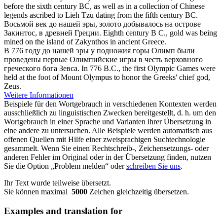
before the sixth
century BC
, as well as in a collection of Chinese
legends ascribed to Lieh Tzu dating from the fifth century BC.
Восьмой
век до нашей эры
, золото добывалось на острове
Закинтос, в древней Греции.
Eighth century B C., gold was being
mined on the island of Zakynthos in ancient Greece.
В 776 году
до нашей эры
у подножия горы Олимп были
проведены первые Олимпийские игры в честь верховного
греческого бога Зевса.
In 776 B.C., the first Olympic Games were
held at the foot of Mount Olympus
to
honor the Greeks' chief god,
Zeus.
Weitere Informationen
Beispiele für den Wortgebrauch in verschiedenen Kontexten werden
ausschließlich zu linguistischen Zwecken bereitgestellt, d. h. um den
Wortgebrauch in einer Sprache und Varianten ihrer Übersetzung in
eine andere zu untersuchen. Alle Beispiele werden automatisch aus
offenen Quellen mit Hilfe einer zweisprachigen Suchtechnologie
gesammelt. Wenn Sie einen Rechtschreib-, Zeichensetzungs- oder
anderen Fehler im Original oder in der Übersetzung finden, nutzen
Sie die Option „Problem melden“ oder
schreiben Sie uns
.
Ihr Text wurde teilweise übersetzt.
Sie können maximal
5000
Zeichen gleichzeitig übersetzen.
Examples and translation for