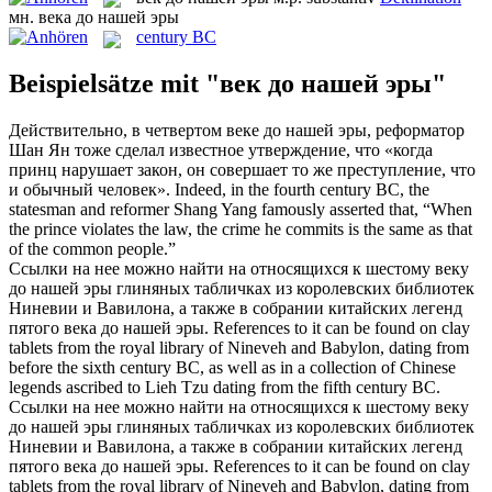
мн.
века до нашей эры
century BC
Beispielsätze mit "век до нашей эры"
Действительно, в четвертом
веке до нашей эры
, реформатор
Шан Ян тоже сделал известное утверждение, что «когда
принц нарушает закон, он совершает то же преступление, что
и обычный человек».
Indeed, in the fourth
century BC
, the
statesman and reformer Shang Yang famously asserted that, “When
the prince violates the law, the crime he commits is the same as that
of the common people.”
Ссылки на нее можно найти на относящихся к шестому веку
до нашей эры глиняных табличках из королевских библиотек
Ниневии и Вавилона, а также в собрании китайских легенд
пятого
века до нашей эры
.
References to it can be found on clay
tablets from the royal library of Nineveh and Babylon, dating from
before the sixth
century BC
, as well as in a collection of Chinese
legends ascribed to Lieh Tzu dating from the fifth century BC.
Ссылки на нее можно найти на относящихся к шестому
веку
до нашей эры
глиняных табличках из королевских библиотек
Ниневии и Вавилона, а также в собрании китайских легенд
пятого века до нашей эры.
References to it can be found on clay
tablets from the royal library of Nineveh and Babylon, dating from