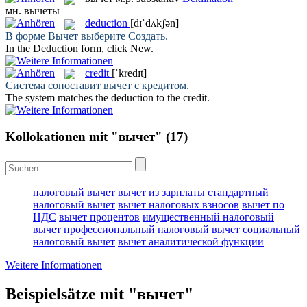
мн.
вычеты
deduction
[dɪˈdʌkʃən]
В форме
Вычет
выберите Создать.
In the
Deduction
form, click New.
credit
[ˈkredɪt]
Система сопоставит
вычет
с кредитом.
The system matches the deduction to the
credit
.
Kollokationen mit "вычет"
(17)
налоговый вычет
вычет из зарплаты
стандартный
налоговый вычет
вычет налоговых взносов
вычет по
НДС
вычет процентов
имущественный налоговый
вычет
профессиональный налоговый вычет
социальный
налоговый вычет
вычет аналитической функции
Weitere Informationen
Beispielsätze mit "вычет"