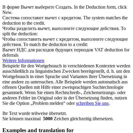
В форме
Вычет
выберите Создать.
In the
Deduction
form, click
New.
Система сопоставит
вычет
с кредитом.
The system matches the
deduction to the
credit
.
Чтобы разделить
вычет
, выполните следующие действия.
To
split the
deduction
:
Чтобы сопоставить
вычет
с кредитом, выполните следующие
действия.
To match the deduction to a
credit
:
Вычет
НДС для расходов будущих периодов
VAT
deduction
for
deferrals
Weitere Informationen
Beispiele für den Wortgebrauch in verschiedenen Kontexten werden
ausschließlich zu linguistischen Zwecken bereitgestellt, d. h. um den
Wortgebrauch in einer Sprache und Varianten ihrer Übersetzung in
eine andere zu untersuchen. Alle Beispiele werden automatisch aus
offenen Quellen mit Hilfe einer zweisprachigen Suchtechnologie
gesammelt. Wenn Sie einen Rechtschreib-, Zeichensetzungs- oder
anderen Fehler im Original oder in der Übersetzung finden, nutzen
Sie die Option „Problem melden“ oder
schreiben Sie uns
.
Ihr Text wurde teilweise übersetzt.
Sie können maximal
5000
Zeichen gleichzeitig übersetzen.
Examples and translation for