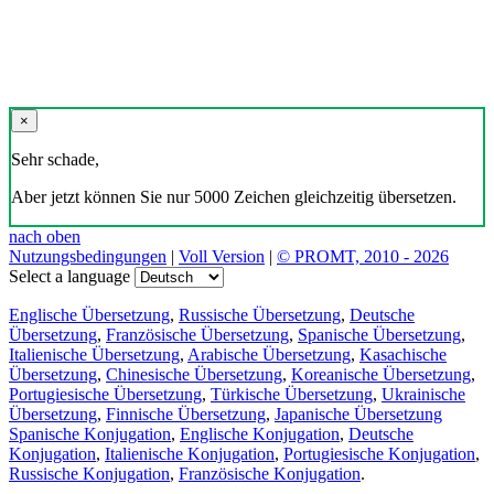
×
Sehr schade,
Aber jetzt können Sie nur 5000 Zeichen gleichzeitig übersetzen.
nach oben
Nutzungsbedingungen
|
Voll Version
|
© PROMT, 2010 - 2026
Select a language
Englische Übersetzung
,
Russische Übersetzung
,
Deutsche
Übersetzung
,
Französische Übersetzung
,
Spanische Übersetzung
,
Italienische Übersetzung
,
Arabische Übersetzung
,
Kasachische
Übersetzung
,
Chinesische Übersetzung
,
Koreanische Übersetzung
,
Portugiesische Übersetzung
,
Türkische Übersetzung
,
Ukrainische
Übersetzung
,
Finnische Übersetzung
,
Japanische Übersetzung
Spanische Konjugation
,
Englische Konjugation
,
Deutsche
Konjugation
,
Italienische Konjugation
,
Portugiesische Konjugation
,
Russische Konjugation
,
Französische Konjugation
.