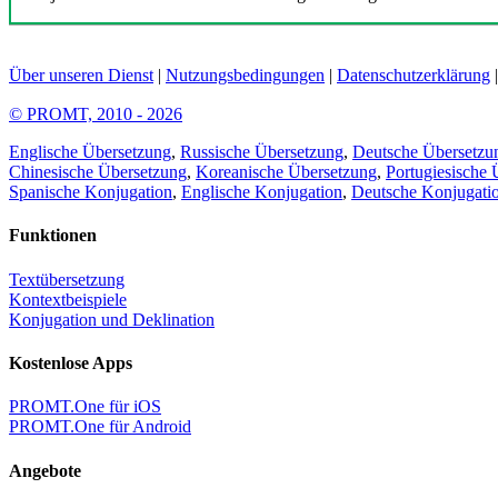
Über unseren Dienst
|
Nutzungsbedingungen
|
Datenschutzerklärung
© PROMT, 2010 - 2026
Englische Übersetzung
,
Russische Übersetzung
,
Deutsche Übersetzu
Chinesische Übersetzung
,
Koreanische Übersetzung
,
Portugiesische 
Spanische Konjugation
,
Englische Konjugation
,
Deutsche Konjugati
Funktionen
Textübersetzung
Kontextbeispiele
Konjugation und Deklination
Kostenlose Apps
PROMT.One für iOS
PROMT.One für Android
Angebote