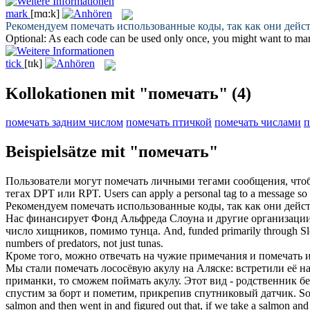
mark
[mɑ:k]
Рекомендуем
помечать
использованные коды, так как они дейст
Optional: As each code can be used only once, you might want to
ma
tick
[tɪk]
Kollokationen mit "помечать"
(4)
помечать задним числом
помечать птичкой
помечать числами
п
Beispielsätze mit "помечать"
Пользователи могут
помечать
личными тегами сообщения, чтоб
тегах DPT или RPT.
Users can apply a personal
tag
to a message so t
Рекомендуем
помечать
использованные коды, так как они дейст
Нас финансирует Фонд Альфреда Слоуна и другие организации,
число хищников, помимо тунца.
And, funded primarily through Slo
numbers of predators, not just tunas.
Кроме того, можно отвечать на чужие примечания и
помечать
и
Мы стали
помечать
лососёвую акулу на Аляске: встретили её на
приманки, то сможем поймать акулу. Этот вид - родственник бе
спустим за борт и пометим, прикрепив спутниковый датчик.
So
salmon and then went in and figured out that, if we take a salmon and p