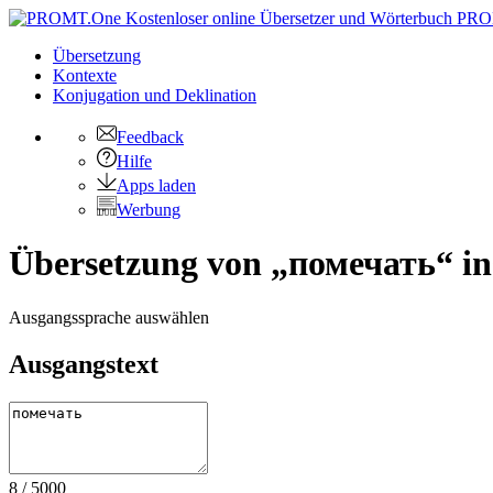
PRO
Übersetzung
Kontexte
Konjugation
und Deklination
Feedback
Hilfe
Apps laden
Werbung
Übersetzung von „помечать“ in
Ausgangssprache auswählen
Ausgangstext
8
/
5000