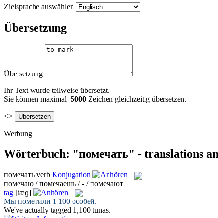
Zielsprache auswählen
Übersetzung
Übersetzung
Ihr Text wurde teilweise übersetzt.
Sie können maximal
5000
Zeichen gleichzeitig übersetzen.
<>
Werbung
Wörterbuch: "помечать" - translations a
помечать
verb
Konjugation
помечаю / помечаешь / - / помечают
tag
[tæɡ]
Мы
пометили
1 100 особей.
We've actually
tagged
1,100 tunas.