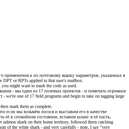
го применения к их почтовому ящику параметров, указанных в
the DPT or RPTs applied to that user's mailbox.
, you might want to
mark
the code as used.
вания - мы один из 17 полевых проектов - и
помечать
огромное
ct - we're one of 17 field programs and begin to take on
tagging
large
d then
mark
them as complete.
 что если мы возьмём лосося и выставим его в качестве
ь её в спокойном состоянии, вставим шланг в её пасть,
 salmon shark on their home territory, followed them catching
sin of the white shark - and very carefully - note, I say "very