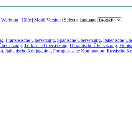
|
Werbung
|
Hilfe
|
Mobil Version
|
Select a language
ng
,
Französische Übersetzung
,
Spanische Übersetzung
,
Italienische Üb
Übersetzung
,
Türkische Übersetzung
,
Ukrainische Übersetzung
,
Finnis
on
,
Italienische Konjugation
,
Portugiesische Konjugation
,
Russische Ko