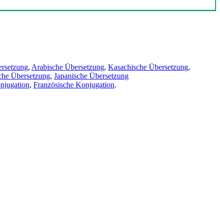
ersetzung
,
Arabische Übersetzung
,
Kasachische Übersetzung
,
che Übersetzung
,
Japanische Übersetzung
njugation
,
Französische Konjugation
.