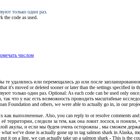
вуют только один раз.
rk
the code as used.
омечать числом
ы те удалялись или перемещались до или после запланированно
hat it's moved or deleted sooner or later than the settings specified in 
вуют только один раз.
Optional: As each code can be used only once
 так что у нас есть возможность проводить масштабные исследо
an Foundation and others, we were able to actually go in, in our proje
х как выполненные.
Also, you can reply to or resolve comments an
 её территории, следили за тем, как она ловит лосося, и поняли,
лой акулы, и если мы будем очень осторожны , мы сможем держат
 what we've done is actually gone up to
tag
salmon shark in Alaska, met
ut it on a line, we can actually take up a salmon shark - This is the cou