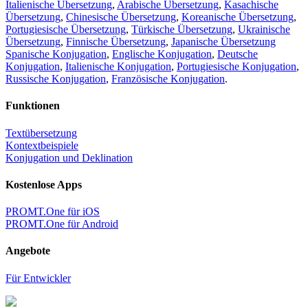
Italienische Übersetzung
,
Arabische Übersetzung
,
Kasachische
Übersetzung
,
Chinesische Übersetzung
,
Koreanische Übersetzung
,
Portugiesische Übersetzung
,
Türkische Übersetzung
,
Ukrainische
Übersetzung
,
Finnische Übersetzung
,
Japanische Übersetzung
Spanische Konjugation
,
Englische Konjugation
,
Deutsche
Konjugation
,
Italienische Konjugation
,
Portugiesische Konjugation
,
Russische Konjugation
,
Französische Konjugation
.
Funktionen
Textübersetzung
Kontextbeispiele
Konjugation und Deklination
Kostenlose Apps
PROMT.One für iOS
PROMT.One für Android
Angebote
Für Entwickler