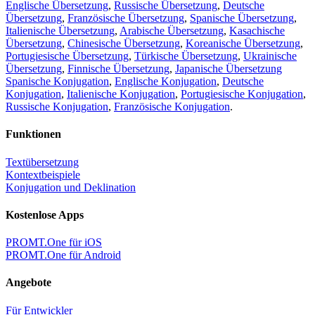
Englische Übersetzung
,
Russische Übersetzung
,
Deutsche
Übersetzung
,
Französische Übersetzung
,
Spanische Übersetzung
,
Italienische Übersetzung
,
Arabische Übersetzung
,
Kasachische
Übersetzung
,
Chinesische Übersetzung
,
Koreanische Übersetzung
,
Portugiesische Übersetzung
,
Türkische Übersetzung
,
Ukrainische
Übersetzung
,
Finnische Übersetzung
,
Japanische Übersetzung
Spanische Konjugation
,
Englische Konjugation
,
Deutsche
Konjugation
,
Italienische Konjugation
,
Portugiesische Konjugation
,
Russische Konjugation
,
Französische Konjugation
.
Funktionen
Textübersetzung
Kontextbeispiele
Konjugation und Deklination
Kostenlose Apps
PROMT.One für iOS
PROMT.One für Android
Angebote
Für Entwickler