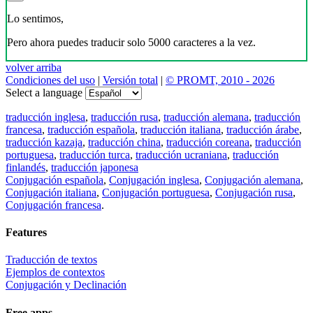
Lo sentimos,
Pero ahora puedes traducir solo 5000 caracteres a la vez.
volver arriba
Condiciones del uso
|
Versión total
|
© PROMT, 2010 - 2026
Select a language
traducción inglesa
,
traducción rusa
,
traducción alemana
,
traducción
francesa
,
traducción española
,
traducción italiana
,
traducción árabe
,
traducción kazaja
,
traducción china
,
traducción coreana
,
traducción
portuguesa
,
traducción turca
,
traducción ucraniana
,
traducción
finlandés
,
traducción japonesa
Conjugación española
,
Conjugación inglesa
,
Conjugación alemana
,
Conjugación italiana
,
Conjugación portuguesa
,
Conjugación rusa
,
Conjugación francesa
.
Features
Traducción de textos
Ejemplos de contextos
Conjugación y Declinación
Free apps