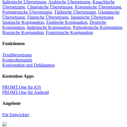
Italienische Übersetzung
,
Arabische Übersetzung
,
Kasachische
Übersetzung
,
Chinesische Übersetzung
,
Koreanische Übersetzung
,
Portugiesische Übersetzung
,
Türkische Übersetzung
,
Ukrainische
Übersetzung
,
Finnische Übersetzung
,
Japanische Übersetzung
Spanische Konjugation
,
Englische Konjugation
,
Deutsche
Konjugation
,
Italienische Konjugation
,
Portugiesische Konjugation
,
Russische Konjugation
,
Französische Konjugation
.
Funktionen
Textübersetzung
Kontextbeispiele
Konjugation und Deklination
Kostenlose Apps
PROMT.One für iOS
PROMT.One für Android
Angebote
Für Entwickler