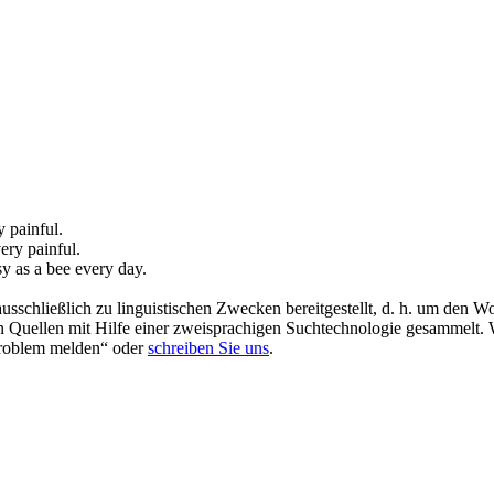
y painful.
ery painful.
sy as a
bee
every day.
schließlich zu linguistischen Zwecken bereitgestellt, d. h. um den Wo
en Quellen mit Hilfe einer zweisprachigen Suchtechnologie gesammelt. 
„Problem melden“ oder
schreiben Sie uns
.