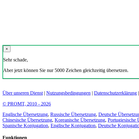
×
Sehr schade,
Aber jetzt können Sie nur 5000 Zeichen gleichzeitig übersetzen.
Über unseren Dienst
|
Nutzungsbedingungen
|
Datenschutzerklärung
© PROMT, 2010 - 2026
Englische Übersetzung
,
Russische Übersetzung
,
Deutsche Übersetzu
Chinesische Übersetzung
,
Koreanische Übersetzung
,
Portugiesische 
Spanische Konjugation
,
Englische Konjugation
,
Deutsche Konjugati
Funktionen