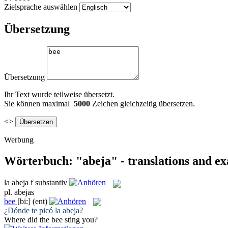
Zielsprache auswählen
Übersetzung
Übersetzung
Ihr Text wurde teilweise übersetzt.
Sie können maximal
5000
Zeichen gleichzeitig übersetzen.
<>
Werbung
Wörterbuch: "abeja" - translations and e
la
abeja
f
substantiv
pl.
abejas
bee
[bi:]
(ent)
¿Dónde te picó la
abeja
?
Where did the
bee
sting you?