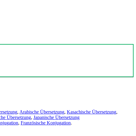
ersetzung
,
Arabische Übersetzung
,
Kasachische Übersetzung
,
che Übersetzung
,
Japanische Übersetzung
njugation
,
Französische Konjugation
.