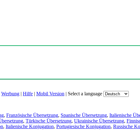
|
Werbung
|
Hilfe
|
Mobil Version
|
Select a language
ng
,
Französische Übersetzung
,
Spanische Übersetzung
,
Italienische Üb
Übersetzung
,
Türkische Übersetzung
,
Ukrainische Übersetzung
,
Finnis
on
,
Italienische Konjugation
,
Portugiesische Konjugation
,
Russische Ko