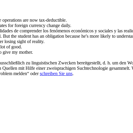
e
operations are now tax-deductible.
tes for foreign currency
change
daily.
ilidades de comprender los fenómenos económicos y sociales y las realid
d.
But the student has an obligation because he's more likely to understan
er losing sight of reality.
 lot of good.
to
give
my mother.
schließlich zu linguistischen Zwecken bereitgestellt, d. h. um den Wo
en Quellen mit Hilfe einer zweisprachigen Suchtechnologie gesammelt. 
„Problem melden“ oder
schreiben Sie uns
.