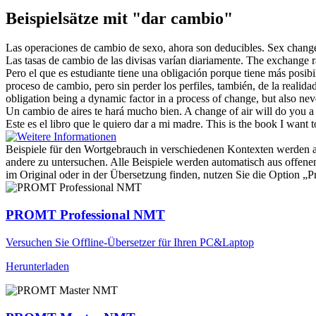
Beispielsätze mit "dar cambio"
Las operaciones
de cambio
de sexo, ahora son deducibles.
Sex
chang
Las tasas
de cambio
de las divisas varían diariamente.
The exchange ra
Pero el que es estudiante tiene una obligación porque tiene más posib
proceso
de cambio
, pero sin perder los perfiles, también, de la realida
obligation being a dynamic factor in a process of
change
, but also nev
Un
cambio
de aires te hará mucho bien.
A
change
of air will do you a
Este es el libro que le quiero
dar
a mi madre.
This is the book I want 
Beispiele für den Wortgebrauch in verschiedenen Kontexten werden aus
andere zu untersuchen. Alle Beispiele werden automatisch aus offen
im Original oder in der Übersetzung finden, nutzen Sie die Option 
PROMT Professional NMT
Versuchen Sie Offline-Übersetzer für Ihren PC&Laptop
Herunterladen