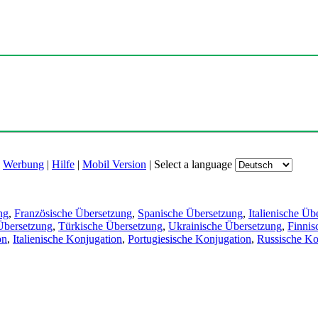
|
Werbung
|
Hilfe
|
Mobil Version
|
Select a language
ng
,
Französische Übersetzung
,
Spanische Übersetzung
,
Italienische Üb
Übersetzung
,
Türkische Übersetzung
,
Ukrainische Übersetzung
,
Finnis
on
,
Italienische Konjugation
,
Portugiesische Konjugation
,
Russische Ko