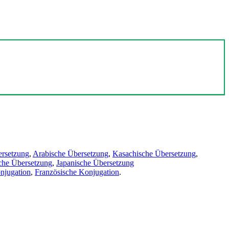
ersetzung
,
Arabische Übersetzung
,
Kasachische Übersetzung
,
che Übersetzung
,
Japanische Übersetzung
njugation
,
Französische Konjugation
.