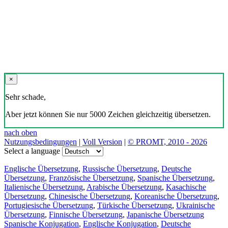
×
Sehr schade,
Aber jetzt können Sie nur 5000 Zeichen gleichzeitig übersetzen.
nach oben
Nutzungsbedingungen
|
Voll Version
|
© PROMT, 2010 - 2026
Select a language
Englische Übersetzung
,
Russische Übersetzung
,
Deutsche
Übersetzung
,
Französische Übersetzung
,
Spanische Übersetzung
,
Italienische Übersetzung
,
Arabische Übersetzung
,
Kasachische
Übersetzung
,
Chinesische Übersetzung
,
Koreanische Übersetzung
,
Portugiesische Übersetzung
,
Türkische Übersetzung
,
Ukrainische
Übersetzung
,
Finnische Übersetzung
,
Japanische Übersetzung
Spanische Konjugation
,
Englische Konjugation
,
Deutsche