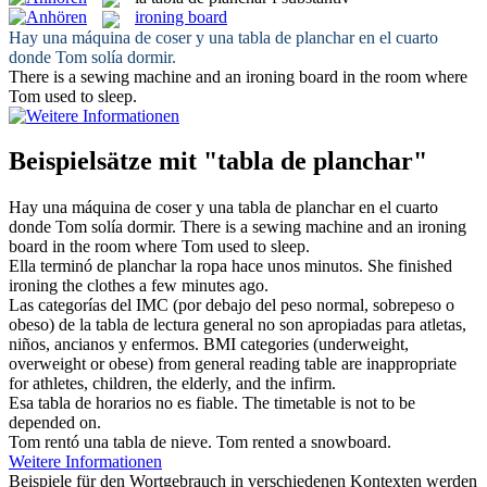
ironing board
Hay una máquina de coser y una
tabla de planchar
en el cuarto
donde Tom solía dormir.
There is a sewing machine and an
ironing board
in the room where
Tom used to sleep.
Beispielsätze mit "tabla de planchar"
Hay una máquina de coser y una
tabla de planchar
en el cuarto
donde Tom solía dormir.
There is a sewing machine and an
ironing
board
in the room where Tom used to sleep.
Ella terminó
de planchar
la ropa hace unos minutos.
She finished
ironing
the clothes a few minutes ago.
Las categorías del IMC (por debajo del peso normal, sobrepeso o
obeso) de la
tabla de
lectura general no son apropiadas para atletas,
niños, ancianos y enfermos.
BMI categories (underweight,
overweight or obese) from general reading
table
are inappropriate
for athletes, children, the elderly, and the infirm.
Esa
tabla de
horarios no es fiable.
The timetable is not
to
be
depended on.
Tom rentó una
tabla de
nieve.
Tom rented a snowboard.
Weitere Informationen
Beispiele für den Wortgebrauch in verschiedenen Kontexten werden