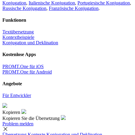
Konjugation
,
Italienische Konjugation
,
Portugiesische Konjugation
,
Russische Konjugation
,
Französische Konjugation
.
Funktionen
Textübersetzung
Kontextbeispiele
Konjugation und Deklination
Kostenlose Apps
PROMT.One für iOS
PROMT.One für Android
Angebote
Für Entwickler
Kopieren
Kopieren Sie die Übersetzung
Problem melden
Übersetzung
Kontexte
Konjugation
und Deklination