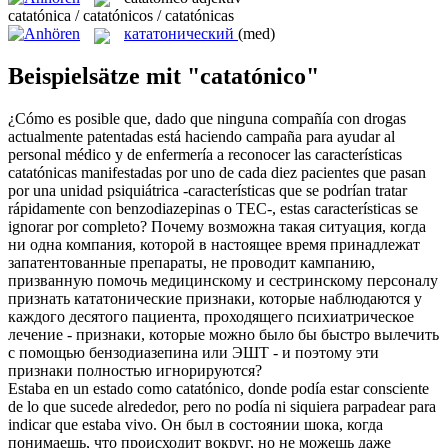
catatónica / catatónicos / catatónicas
кататонический
(med)
Beispielsätze mit "catatónico"
¿Cómo es posible que, dado que ninguna compañía con drogas
actualmente patentadas está haciendo campaña para ayudar al
personal médico y de enfermería a reconocer las características
catatónicas
manifestadas por uno de cada diez pacientes que pasan
por una unidad psiquiátrica -características que se podrían tratar
rápidamente con benzodiazepinas o TEC-, estas características se
ignorar por completo?
Почему возможна такая ситуация, когда
ни одна компания, которой в настоящее время принадлежат
запатентованные препараты, не проводит кампанию,
призванную помочь медицинскому и сестринскому персоналу
признать
кататонические
признаки, которые наблюдаются у
каждого десятого пациента, проходящего психиатрическое
лечение - признаки, которые можно было бы быстро вылечить
с помощью бензодиазепина или ЭШТ - и поэтому эти
признаки полностью игнорируются?
Estaba en un estado como
catatónico
, donde podía estar consciente
de lo que sucede alrededor, pero no podía ni siquiera parpadear para
indicar que estaba vivo.
Он был в состоянии шока, когда
понимаешь, что происходит вокруг, но не можешь даже