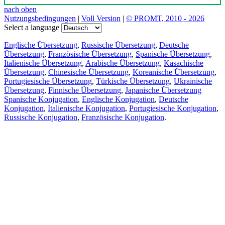
nach oben
Nutzungsbedingungen
|
Voll Version
|
© PROMT, 2010 - 2026
Select a language
Englische Übersetzung
,
Russische Übersetzung
,
Deutsche
Übersetzung
,
Französische Übersetzung
,
Spanische Übersetzung
,
Italienische Übersetzung
,
Arabische Übersetzung
,
Kasachische
Übersetzung
,
Chinesische Übersetzung
,
Koreanische Übersetzung
,
Portugiesische Übersetzung
,
Türkische Übersetzung
,
Ukrainische
Übersetzung
,
Finnische Übersetzung
,
Japanische Übersetzung
Spanische Konjugation
,
Englische Konjugation
,
Deutsche
Konjugation
,
Italienische Konjugation
,
Portugiesische Konjugation
,
Russische Konjugation
,
Französische Konjugation
.
Funktionen
Textübersetzung
Kontextbeispiele
Konjugation und Deklination
Kostenlose Apps
PROMT.One für iOS
PROMT.One für Android