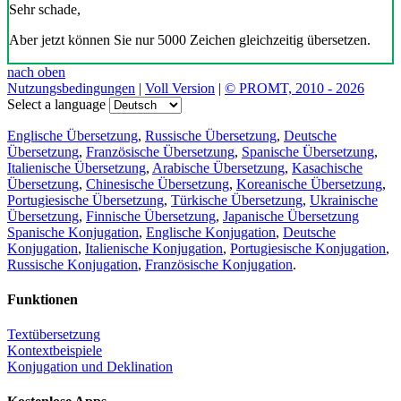
Sehr schade,
Aber jetzt können Sie nur 5000 Zeichen gleichzeitig übersetzen.
nach oben
Nutzungsbedingungen
|
Voll Version
|
© PROMT, 2010 - 2026
Select a language
Englische Übersetzung
,
Russische Übersetzung
,
Deutsche
Übersetzung
,
Französische Übersetzung
,
Spanische Übersetzung
,
Italienische Übersetzung
,
Arabische Übersetzung
,
Kasachische
Übersetzung
,
Chinesische Übersetzung
,
Koreanische Übersetzung
,
Portugiesische Übersetzung
,
Türkische Übersetzung
,
Ukrainische
Übersetzung
,
Finnische Übersetzung
,
Japanische Übersetzung
Spanische Konjugation
,
Englische Konjugation
,
Deutsche
Konjugation
,
Italienische Konjugation
,
Portugiesische Konjugation
,
Russische Konjugation
,
Französische Konjugation
.
Funktionen
Textübersetzung
Kontextbeispiele
Konjugation und Deklination