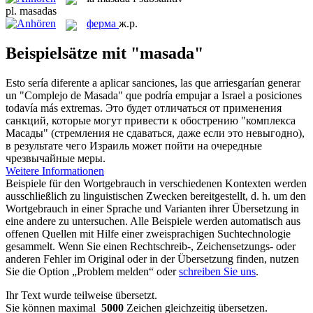
pl.
masadas
ферма
ж.р.
Beispielsätze mit "masada"
Esto sería diferente a aplicar sanciones, las que arriesgarían generar
un "Complejo de
Masada
" que podría empujar a Israel a posiciones
todavía más extremas.
Это будет отличаться от применения
санкций, которые могут привести к обострению "комплекса
Масады" (стремления не сдаваться, даже если это невыгодно),
в результате чего Израиль может пойти на очередные
чрезвычайные меры.
Weitere Informationen
Beispiele für den Wortgebrauch in verschiedenen Kontexten werden
ausschließlich zu linguistischen Zwecken bereitgestellt, d. h. um den
Wortgebrauch in einer Sprache und Varianten ihrer Übersetzung in
eine andere zu untersuchen. Alle Beispiele werden automatisch aus
offenen Quellen mit Hilfe einer zweisprachigen Suchtechnologie
gesammelt. Wenn Sie einen Rechtschreib-, Zeichensetzungs- oder
anderen Fehler im Original oder in der Übersetzung finden, nutzen
Sie die Option „Problem melden“ oder
schreiben Sie uns
.
Ihr Text wurde teilweise übersetzt.
Sie können maximal
5000
Zeichen gleichzeitig übersetzen.