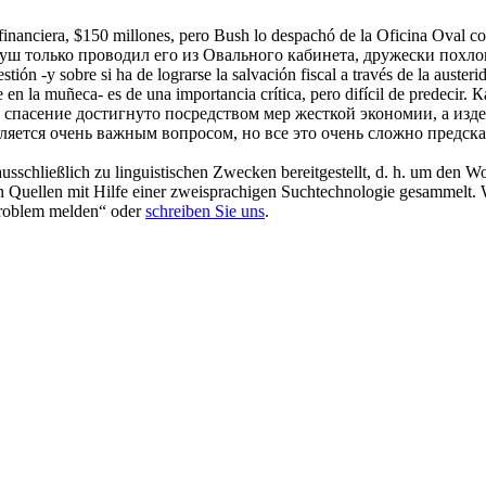
nanciera, $150 millones, pero Bush lo despachó de la Oficina Oval c
уш только проводил его из Овального кабинета, дружески похло
stión -y sobre si ha de lograrse la salvación fiscal a través de la auste
en la muñeca- es de una importancia crítica, pero difícil de predecir.
К
 спасение достигнуто посредством мер жесткой экономии, а изд
яется очень важным вопросом, но все это очень сложно предска
schließlich zu linguistischen Zwecken bereitgestellt, d. h. um den Wo
en Quellen mit Hilfe einer zweisprachigen Suchtechnologie gesammelt. 
„Problem melden“ oder
schreiben Sie uns
.