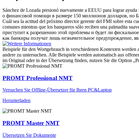
Sánchez de Lozada presionó nuevamente a EEUU para lograr ayuda fi
о финансовой помощи в размере 150 миллионов долларов, но Б
Cuál sea la actitud del próximo director gerente del FMI sobre esta cue
comunes mientras que los banqueros sólo reciben una
palmadita
suave 
приступит к разрешению этой проблемы и будет ли фискальное
как банкиры получат лишь незначительное предупреждение, явл
Beispiele für den Wortgebrauch in verschiedenen Kontexten werden aus
andere zu untersuchen. Alle Beispiele werden automatisch aus offen
im Original oder in der Übersetzung finden, nutzen Sie die Option 
PROMT Professional NMT
Versuchen Sie Offline-Übersetzer für Ihren PC&Laptop
Herunterladen
PROMT Master NMT
Übersetzen Sie Dokumente