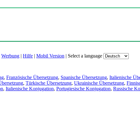
|
Werbung
|
Hilfe
|
Mobil Version
|
Select a language
ng
,
Französische Übersetzung
,
Spanische Übersetzung
,
Italienische Üb
Übersetzung
,
Türkische Übersetzung
,
Ukrainische Übersetzung
,
Finnis
on
,
Italienische Konjugation
,
Portugiesische Konjugation
,
Russische Ko