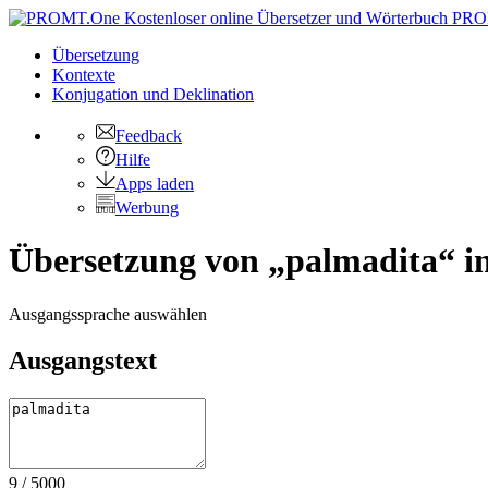
PRO
Übersetzung
Kontexte
Konjugation
und Deklination
Feedback
Hilfe
Apps laden
Werbung
Übersetzung von „palmadita“ in
Ausgangssprache auswählen
Ausgangstext
9
/
5000