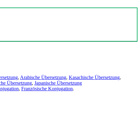
ersetzung
,
Arabische Übersetzung
,
Kasachische Übersetzung
,
che Übersetzung
,
Japanische Übersetzung
njugation
,
Französische Konjugation
.