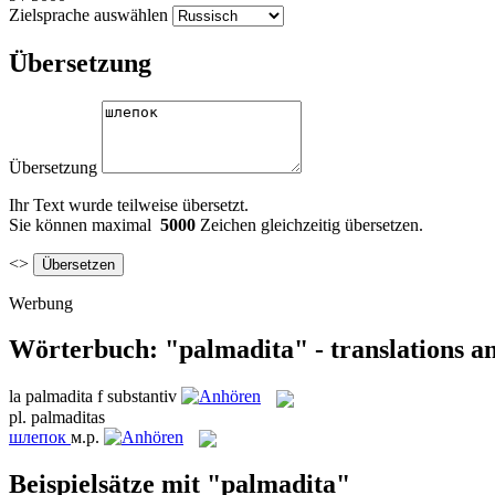
Zielsprache auswählen
Übersetzung
Übersetzung
Ihr Text wurde teilweise übersetzt.
Sie können maximal
5000
Zeichen gleichzeitig übersetzen.
<>
Werbung
Wörterbuch: "palmadita" - translations a
la
palmadita
f
substantiv
pl.
palmaditas
шлепок
м.р.
Beispielsätze mit "palmadita"