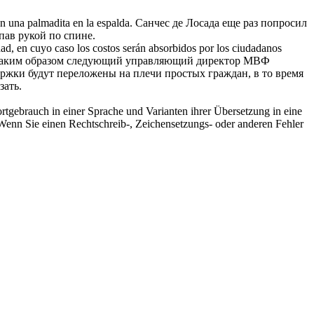
on una
palmadita
en la espalda.
Санчес де Лосада еще раз попросил
пав рукой по спине.
ridad, en cuyo caso los costos serán absorbidos por los ciudadanos
аким образом следующий управляющий директор МВФ
ержки будут переложены на плечи простых граждан, в то время
зать.
rtgebrauch in einer Sprache und Varianten ihrer Übersetzung in eine
Wenn Sie einen Rechtschreib-, Zeichensetzungs- oder anderen Fehler