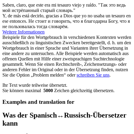
Saben, claro, que este era mi
tesauro
viejo y raído.
"Так это ведь
мой истрёпанный старый словарь."
Y, de más está decirlo, gracias a Dios que yo no usaba un
tesauro
en
ese entonces.
Не стоит и говорить, что я благодарна Богу, что я
не пользовалась тогда словарём.
Weitere Informationen
Beispiele für den Wortgebrauch in verschiedenen Kontexten werden
ausschließlich zu linguistischen Zwecken bereitgestellt, d. h. um den
Wortgebrauch in einer Sprache und Varianten ihrer Übersetzung in
eine andere zu untersuchen. Alle Beispiele werden automatisch aus
offenen Quellen mit Hilfe einer zweisprachigen Suchtechnologie
gesammelt. Wenn Sie einen Rechtschreib-, Zeichensetzungs- oder
anderen Fehler im Original oder in der Übersetzung finden, nutzen
Sie die Option „Problem melden“ oder
schreiben Sie uns
.
Ihr Text wurde teilweise übersetzt.
Sie können maximal
5000
Zeichen gleichzeitig übersetzen.
Examples and translation for
Was der Spanisch↔Russisch-Übersetzer
kann