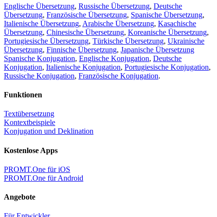
Englische Übersetzung
,
Russische Übersetzung
,
Deutsche
Übersetzung
,
Französische Übersetzung
,
Spanische Übersetzung
,
Italienische Übersetzung
,
Arabische Übersetzung
,
Kasachische
Übersetzung
,
Chinesische Übersetzung
,
Koreanische Übersetzung
,
Portugiesische Übersetzung
,
Türkische Übersetzung
,
Ukrainische
Übersetzung
,
Finnische Übersetzung
,
Japanische Übersetzung
Spanische Konjugation
,
Englische Konjugation
,
Deutsche
Konjugation
,
Italienische Konjugation
,
Portugiesische Konjugation
,
Russische Konjugation
,
Französische Konjugation
.
Funktionen
Textübersetzung
Kontextbeispiele
Konjugation und Deklination
Kostenlose Apps
PROMT.One für iOS
PROMT.One für Android
Angebote
Für Entwickler