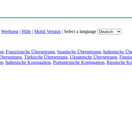
|
Werbung
|
Hilfe
|
Mobil Version
|
Select a language
ng
,
Französische Übersetzung
,
Spanische Übersetzung
,
Italienische Üb
Übersetzung
,
Türkische Übersetzung
,
Ukrainische Übersetzung
,
Finnis
on
,
Italienische Konjugation
,
Portugiesische Konjugation
,
Russische Ko