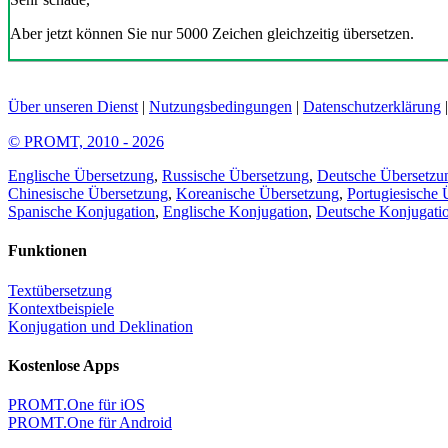
Aber jetzt können Sie nur 5000 Zeichen gleichzeitig übersetzen.
Über unseren Dienst
|
Nutzungsbedingungen
|
Datenschutzerklärung
© PROMT, 2010 - 2026
Englische Übersetzung
,
Russische Übersetzung
,
Deutsche Übersetzu
Chinesische Übersetzung
,
Koreanische Übersetzung
,
Portugiesische 
Spanische Konjugation
,
Englische Konjugation
,
Deutsche Konjugati
Funktionen
Textübersetzung
Kontextbeispiele
Konjugation und Deklination
Kostenlose Apps
PROMT.One für iOS
PROMT.One für Android