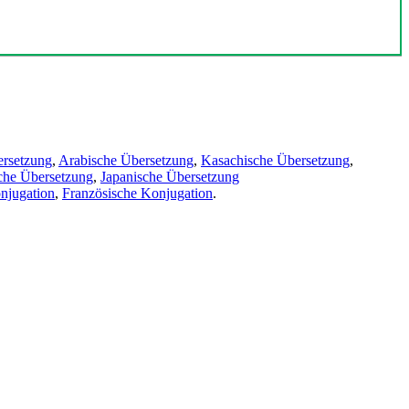
ersetzung
,
Arabische Übersetzung
,
Kasachische Übersetzung
,
che Übersetzung
,
Japanische Übersetzung
njugation
,
Französische Konjugation
.