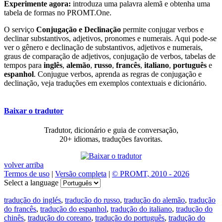
Experimente agora:
introduza uma palavra alemã e obtenha uma
tabela de formas no PROMT.One.
O serviço
Conjugação e Declinação
permite conjugar verbos e
declinar substantivos, adjetivos, pronomes e numerais. Aqui pode-se
ver o gênero e declinação de substantivos, adjetivos e numerais,
graus de comparação de adjetivos, conjugação de verbos, tabelas de
tempos para
inglês
,
alemão
,
russo
,
francês
,
italiano
,
português
e
espanhol
. Conjugue verbos, aprenda as regras de conjugação e
declinação, veja traduções em exemplos contextuais e dicionário.
Baixar o tradutor
Tradutor, dicionário e guia de conversação,
20+ idiomas, traduções favoritas.
volver arriba
Termos de uso
|
Versão completa
|
© PROMT, 2010 - 2026
Select a language
tradução do inglés
,
tradução do russo
,
tradução do alemão
,
tradução
do francês
,
tradução do espanhol
,
tradução do italiano
,
tradução do
chinês
,
tradução do coreano
,
tradução do português
,
tradução do