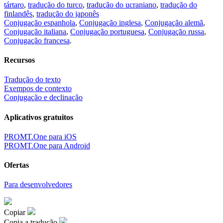
tártaro
,
tradução do turco
,
tradução do ucraniano
,
tradução do
finlandês
,
tradução do japonês
Conjugação espanhola
,
Conjugação inglesa
,
Conjugação alemã
,
Conjugação italiana
,
Conjugação portuguesa
,
Conjugação russa
,
Conjugação francesa
.
Recursos
Tradução do texto
Exempos de contexto
Conjugação e declinação
Aplicativos gratuitos
PROMT.One para iOS
PROMT.One para Android
Ofertas
Para desenvolvedores
Copiar
Copia a tradução