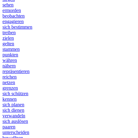
sehen
ermorden
beobachten
engagieren
sich bestimmen
treiben
zielen
gelten
stammen
punkten
währen
nähern
repräsentieren
reichen
netzen
grenzen
sich schützen
kennen
sich planen
sich dienen
verwandeln
sich auslösen
paaren
unterscheiden
bewaffnen