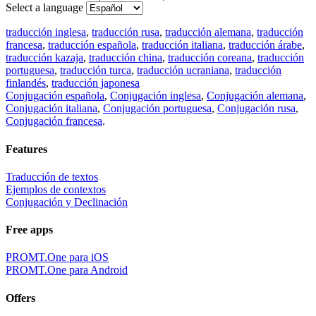
Select a language
traducción inglesa
,
traducción rusa
,
traducción alemana
,
traducción
francesa
,
traducción española
,
traducción italiana
,
traducción árabe
,
traducción kazaja
,
traducción china
,
traducción coreana
,
traducción
portuguesa
,
traducción turca
,
traducción ucraniana
,
traducción
finlandés
,
traducción japonesa
Conjugación española
,
Conjugación inglesa
,
Conjugación alemana
,
Conjugación italiana
,
Conjugación portuguesa
,
Conjugación rusa
,
Conjugación francesa
.
Features
Traducción de textos
Ejemplos de contextos
Conjugación y Declinación
Free apps
PROMT.One para iOS
PROMT.One para Android
Offers