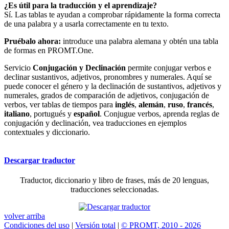
¿Es útil para la traducción y el aprendizaje?
Sí. Las tablas te ayudan a comprobar rápidamente la forma correcta
de una palabra y a usarla correctamente en tu texto.
Pruébalo ahora:
introduce una palabra alemana y obtén una tabla
de formas en PROMT.One.
Servicio
Conjugación y Declinación
permite conjugar verbos e
declinar sustantivos, adjetivos, pronombres y numerales. Aquí se
puede conocer el género y la declinación de sustantivos, adjetivos y
numerales, grados de comparación de adjetivos, conjugación de
verbos, ver tablas de tiempos para
inglés
,
alemán
,
ruso
,
francés
,
italiano
, portugués y
español
. Conjugue verbos, aprenda reglas de
conjugación y declinación, vea traducciones en ejemplos
contextuales y diccionario.
Descargar traductor
Traductor, diccionario y libro de frases, más de 20 lenguas,
traducciones seleccionadas.
volver arriba
Condiciones del uso
|
Versión total
|
© PROMT, 2010 - 2026