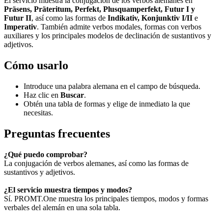
El servicio muestra la conjugación de los verbos alemanes en
Präsens, Präteritum, Perfekt, Plusquamperfekt, Futur I y
Futur II
, así como las formas de
Indikativ, Konjunktiv I/II
e
Imperativ
. También admite verbos modales, formas con verbos
auxiliares y los principales modelos de declinación de sustantivos y
adjetivos.
Cómo usarlo
Introduce una palabra alemana en el campo de búsqueda.
Haz clic en
Buscar
.
Obtén una tabla de formas y elige de inmediato la que
necesitas.
Preguntas frecuentes
¿Qué puedo comprobar?
La conjugación de verbos alemanes, así como las formas de
sustantivos y adjetivos.
¿El servicio muestra tiempos y modos?
Sí. PROMT.One muestra los principales tiempos, modos y formas
verbales del alemán en una sola tabla.