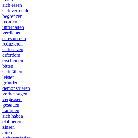
sich essen
sich vermeiden
begrenzen
morden
unterhalten
verdienen
schwimmen
reduzieren
sich setzen
erfordern
erscheinen
bitten
sich fällen
leisten
gründen
demonstrieren
vorher sagen
vergessen
gestatten
kämpfen
sich haben
etablieren
zinsen
arten