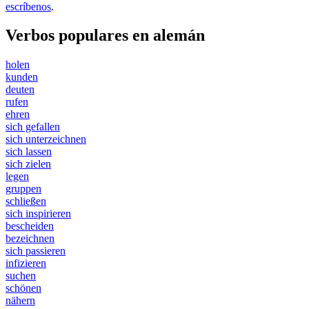
escríbenos
.
Verbos populares en alemán
holen
kunden
deuten
rufen
ehren
sich gefallen
sich unterzeichnen
sich lassen
sich zielen
legen
gruppen
schließen
sich inspirieren
bescheiden
bezeichnen
sich passieren
infizieren
suchen
schönen
nähern