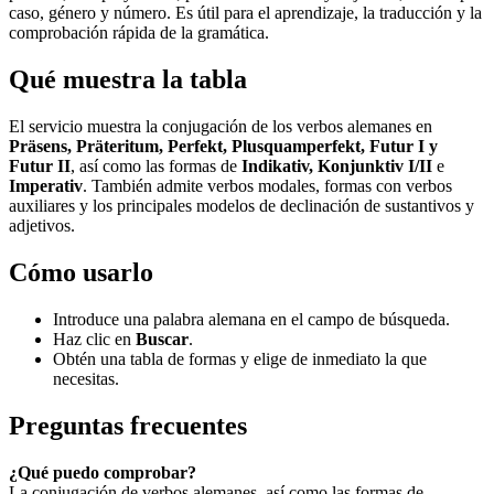
caso, género y número. Es útil para el aprendizaje, la traducción y la
comprobación rápida de la gramática.
Qué muestra la tabla
El servicio muestra la conjugación de los verbos alemanes en
Präsens, Präteritum, Perfekt, Plusquamperfekt, Futur I y
Futur II
, así como las formas de
Indikativ, Konjunktiv I/II
e
Imperativ
. También admite verbos modales, formas con verbos
auxiliares y los principales modelos de declinación de sustantivos y
adjetivos.
Cómo usarlo
Introduce una palabra alemana en el campo de búsqueda.
Haz clic en
Buscar
.
Obtén una tabla de formas y elige de inmediato la que
necesitas.
Preguntas frecuentes
¿Qué puedo comprobar?
La conjugación de verbos alemanes, así como las formas de