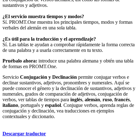
sustantivos y adjetivos.
¿El servicio muestra tiempos y modos?
Sí. PROMT.One muestra los principales tiempos, modos y formas
verbales del alemán en una sola tabla.
¿Es útil para la traducción y el aprendizaje?
Sí. Las tablas te ayudan a comprobar rápidamente la forma correcta
de una palabra y a usarla correctamente en tu texto.
Pruébalo ahora:
introduce una palabra alemana y obtén una tabla
de formas en PROMT.One.
Servicio
Conjugación y Declinación
permite conjugar verbos e
declinar sustantivos, adjetivos, pronombres y numerales. Aquí se
puede conocer el género y la declinación de sustantivos, adjetivos y
numerales, grados de comparación de adjetivos, conjugación de
verbos, ver tablas de tiempos para
inglés
,
alemán
,
ruso
,
francés
,
italiano
, portugués y
español
. Conjugue verbos, aprenda reglas de
conjugación y declinación, vea traducciones en ejemplos
contextuales y diccionario.
Descargar traductor