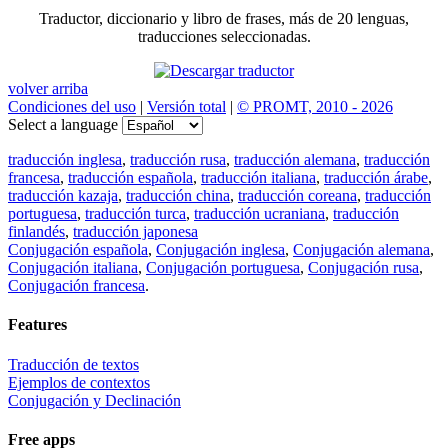
Traductor, diccionario y libro de frases, más de 20 lenguas,
traducciones seleccionadas.
volver arriba
Condiciones del uso
|
Versión total
|
© PROMT, 2010 - 2026
Select a language
traducción inglesa
,
traducción rusa
,
traducción alemana
,
traducción
francesa
,
traducción española
,
traducción italiana
,
traducción árabe
,
traducción kazaja
,
traducción china
,
traducción coreana
,
traducción
portuguesa
,
traducción turca
,
traducción ucraniana
,
traducción
finlandés
,
traducción japonesa
Conjugación española
,
Conjugación inglesa
,
Conjugación alemana
,
Conjugación italiana
,
Conjugación portuguesa
,
Conjugación rusa
,
Conjugación francesa
.
Features
Traducción de textos
Ejemplos de contextos
Conjugación y Declinación
Free apps