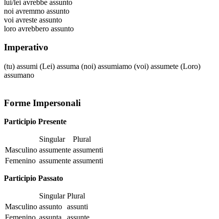
lui/lei
avrebbe assunto
noi
avremmo assunto
voi
avreste assunto
loro
avrebbero assunto
Imperativo
(tu)
assumi
(Lei)
assuma
(noi)
assumiamo
(voi)
assumete
(Loro)
assumano
Forme Impersonali
Participio Presente
Singular
Plural
Masculino
assumente
assumenti
Femenino
assumente
assumenti
Participio Passato
Singular
Plural
Masculino
assunto
assunti
Femenino
assunta
assunte