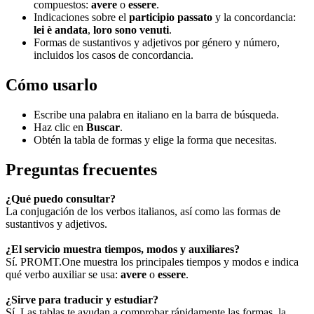
compuestos:
avere
o
essere
.
Indicaciones sobre el
participio passato
y la concordancia:
lei è andata
,
loro sono venuti
.
Formas de sustantivos y adjetivos por género y número,
incluidos los casos de concordancia.
Cómo usarlo
Escribe una palabra en italiano en la barra de búsqueda.
Haz clic en
Buscar
.
Obtén la tabla de formas y elige la forma que necesitas.
Preguntas frecuentes
¿Qué puedo consultar?
La conjugación de los verbos italianos, así como las formas de
sustantivos y adjetivos.
¿El servicio muestra tiempos, modos y auxiliares?
Sí. PROMT.One muestra los principales tiempos y modos e indica
qué verbo auxiliar se usa:
avere
o
essere
.
¿Sirve para traducir y estudiar?
Sí. Las tablas te ayudan a comprobar rápidamente las formas, la