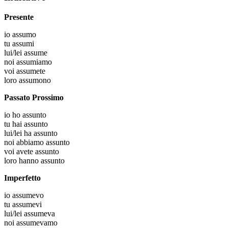
Presente
io
assumo
tu
assumi
lui/lei
assume
noi
assumiamo
voi
assumete
loro
assumono
Passato Prossimo
io
ho assunto
tu
hai assunto
lui/lei
ha assunto
noi
abbiamo assunto
voi
avete assunto
loro
hanno assunto
Imperfetto
io
assumevo
tu
assumevi
lui/lei
assumeva
noi
assumevamo