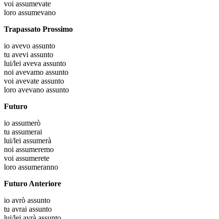
voi
assumevate
loro
assumevano
Trapassato Prossimo
io
avevo assunto
tu
avevi assunto
lui/lei
aveva assunto
noi
avevamo assunto
voi
avevate assunto
loro
avevano assunto
Futuro
io
assumerò
tu
assumerai
lui/lei
assumerà
noi
assumeremo
voi
assumerete
loro
assumeranno
Futuro Anteriore
io
avrò assunto
tu
avrai assunto
lui/lei
avrà assunto