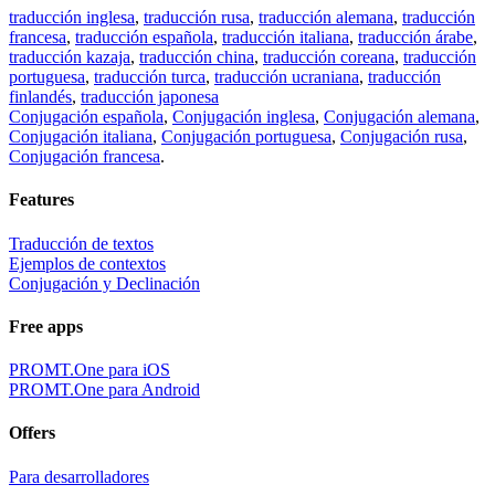
traducción inglesa
,
traducción rusa
,
traducción alemana
,
traducción
francesa
,
traducción española
,
traducción italiana
,
traducción árabe
,
traducción kazaja
,
traducción china
,
traducción coreana
,
traducción
portuguesa
,
traducción turca
,
traducción ucraniana
,
traducción
finlandés
,
traducción japonesa
Conjugación española
,
Conjugación inglesa
,
Conjugación alemana
,
Conjugación italiana
,
Conjugación portuguesa
,
Conjugación rusa
,
Conjugación francesa
.
Features
Traducción de textos
Ejemplos de contextos
Conjugación y Declinación
Free apps
PROMT.One para iOS
PROMT.One para Android
Offers
Para desarrolladores