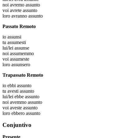
noi
avremo assunto
voi
avrete assunto
loro
avranno assunto
Passato Remoto
io
assunsi
tu
assumesti
lui/lei
assunse
noi
assumemmo
voi
assumeste
loro
assunsero
Trapassato Remoto
io
ebbi assunto
tu
avesti assunto
lui/lei
ebbe assunto
noi
avemmo assunto
voi
aveste assunto
loro
ebbero assunto
Conjuntivo
Presente