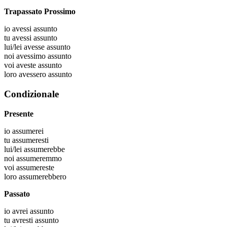
Trapassato Prossimo
io
avessi assunto
tu
avessi assunto
lui/lei
avesse assunto
noi
avessimo assunto
voi
aveste assunto
loro
avessero assunto
Condizionale
Presente
io
assumerei
tu
assumeresti
lui/lei
assumerebbe
noi
assumeremmo
voi
assumereste
loro
assumerebbero
Passato
io
avrei assunto
tu
avresti assunto