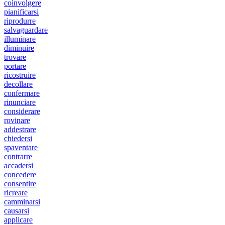
coinvolgere
pianificarsi
riprodurre
salvaguardare
illuminare
diminuire
trovare
portare
ricostruire
decollare
confermare
rinunciare
considerare
rovinare
addestrare
chiedersi
spaventare
contrarre
accadersi
concedere
consentire
ricreare
camminarsi
causarsi
applicare