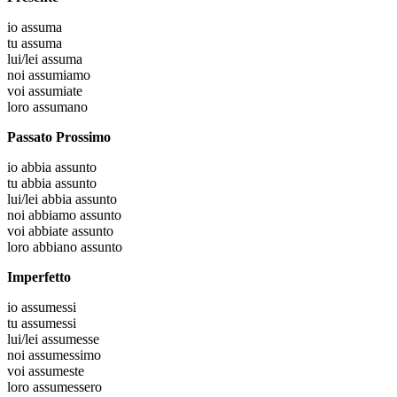
io
assuma
tu
assuma
lui/lei
assuma
noi
assumiamo
voi
assumiate
loro
assumano
Passato Prossimo
io
abbia assunto
tu
abbia assunto
lui/lei
abbia assunto
noi
abbiamo assunto
voi
abbiate assunto
loro
abbiano assunto
Imperfetto
io
assumessi
tu
assumessi
lui/lei
assumesse
noi
assumessimo
voi
assumeste
loro
assumessero