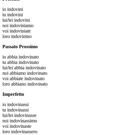
io
indovini
tu
indovini
lui/lei
indovini
noi
indoviniamo
voi
indoviniate
loro
indovinino
Passato Prossimo
io
abbia indovinato
tu
abbia indovinato
lui/lei
abbia indovinato
noi
abbiamo indovinato
voi
abbiate indovinato
loro
abbiano indovinato
Imperfetto
io
indovinassi
tu
indovinassi
lui/lei
indovinasse
noi
indovinassimo
voi
indovinaste
loro
indovinassero