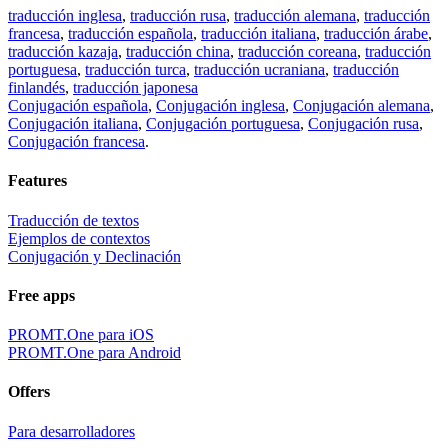
traducción inglesa
,
traducción rusa
,
traducción alemana
,
traducción
francesa
,
traducción española
,
traducción italiana
,
traducción árabe
,
traducción kazaja
,
traducción china
,
traducción coreana
,
traducción
portuguesa
,
traducción turca
,
traducción ucraniana
,
traducción
finlandés
,
traducción japonesa
Conjugación española
,
Conjugación inglesa
,
Conjugación alemana
,
Conjugación italiana
,
Conjugación portuguesa
,
Conjugación rusa
,
Conjugación francesa
.
Features
Traducción de textos
Ejemplos de contextos
Conjugación y Declinación
Free apps
PROMT.One para iOS
PROMT.One para Android
Offers
Para desarrolladores