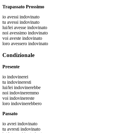
Trapassato Prossimo
io
avessi indovinato
tu
avessi indovinato
lui/lei
avesse indovinato
noi
avessimo indovinato
voi
aveste indovinato
loro
avessero indovinato
Condizionale
Presente
io
indovinerei
tu
indovineresti
lui/lei
indovinerebbe
noi
indovineremmo
voi
indovinereste
loro
indovinerebbero
Passato
io
avrei indovinato
tu
avresti indovinato