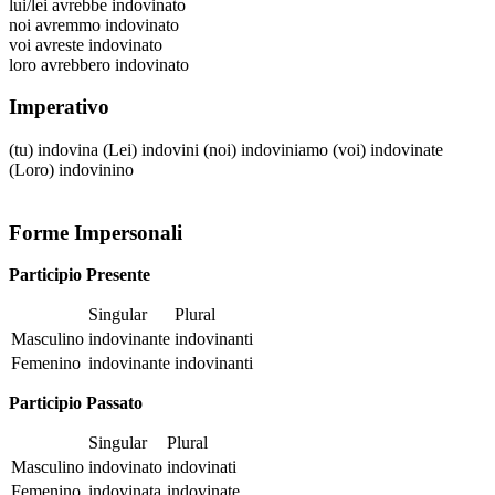
lui/lei
avrebbe indovinato
noi
avremmo indovinato
voi
avreste indovinato
loro
avrebbero indovinato
Imperativo
(tu)
indovina
(Lei)
indovini
(noi)
indoviniamo
(voi)
indovinate
(Loro)
indovinino
Forme Impersonali
Participio Presente
Singular
Plural
Masculino
indovinante
indovinanti
Femenino
indovinante
indovinanti
Participio Passato
Singular
Plural
Masculino
indovinato
indovinati
Femenino
indovinata
indovinate