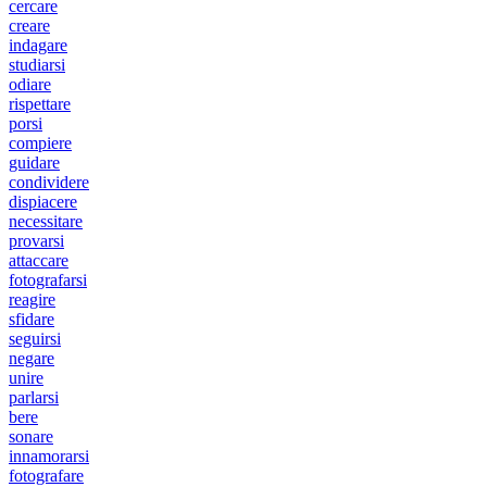
cercare
creare
indagare
studiarsi
odiare
rispettare
porsi
compiere
guidare
condividere
dispiacere
necessitare
provarsi
attaccare
fotografarsi
reagire
sfidare
seguirsi
negare
unire
parlarsi
bere
sonare
innamorarsi
fotografare