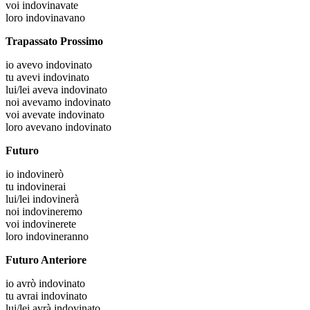
voi
indovinavate
loro
indovinavano
Trapassato Prossimo
io
avevo indovinato
tu
avevi indovinato
lui/lei
aveva indovinato
noi
avevamo indovinato
voi
avevate indovinato
loro
avevano indovinato
Futuro
io
indovinerò
tu
indovinerai
lui/lei
indovinerà
noi
indovineremo
voi
indovinerete
loro
indovineranno
Futuro Anteriore
io
avrò indovinato
tu
avrai indovinato
lui/lei
avrà indovinato