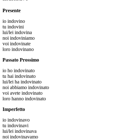
Presente
io
indovino
tu
indovini
lui/lei
indovina
noi
indoviniamo
voi
indovinate
loro
indovinano
Passato Prossimo
io
ho indovinato
tu
hai indovinato
lui/lei
ha indovinato
noi
abbiamo indovinato
voi
avete indovinato
loro
hanno indovinato
Imperfetto
io
indovinavo
tu
indovinavi
lui/lei
indovinava
noi
indovinavamo