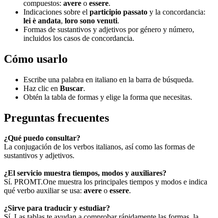
compuestos:
avere
o
essere
.
Indicaciones sobre el
participio passato
y la concordancia:
lei è andata
,
loro sono venuti
.
Formas de sustantivos y adjetivos por género y número,
incluidos los casos de concordancia.
Cómo usarlo
Escribe una palabra en italiano en la barra de búsqueda.
Haz clic en
Buscar
.
Obtén la tabla de formas y elige la forma que necesitas.
Preguntas frecuentes
¿Qué puedo consultar?
La conjugación de los verbos italianos, así como las formas de
sustantivos y adjetivos.
¿El servicio muestra tiempos, modos y auxiliares?
Sí. PROMT.One muestra los principales tiempos y modos e indica
qué verbo auxiliar se usa:
avere
o
essere
.
¿Sirve para traducir y estudiar?
Sí. Las tablas te ayudan a comprobar rápidamente las formas, la