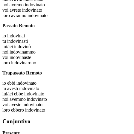
noi
avremo indovinato
voi
avrete indovinato
loro
avranno indovinato
Passato Remoto
io
indovinai
tu
indovinasti
lui/lei
indovinò
noi
indovinammo
voi
indovinaste
loro
indovinarono
Trapassato Remoto
io
ebbi indovinato
tu
avesti indovinato
lui/lei
ebbe indovinato
noi
avemmo indovinato
voi
aveste indovinato
loro
ebbero indovinato
Conjuntivo
Presente