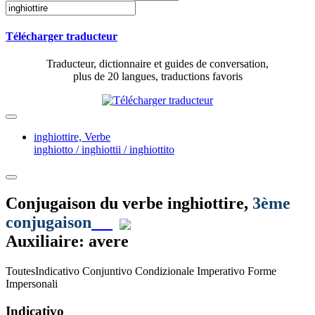
Télécharger traducteur
Traducteur, dictionnaire et guides de conversation,
plus de 20 langues, traductions favoris
inghiottire,
Verbe
inghiotto / inghiottii / inghiottito
Conjugaison du verbe
inghiottire
,
3ème
conjugaison
Auxiliaire: avere
Toutes
Indicativo
Conjuntivo
Condizionale
Imperativo
Forme
Impersonali
Indicativo