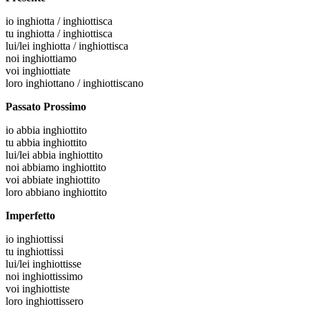
io
inghiotta / inghiottisca
tu
inghiotta / inghiottisca
lui/lei
inghiotta / inghiottisca
noi
inghiottiamo
voi
inghiottiate
loro
inghiottano / inghiottiscano
Passato Prossimo
io
abbia inghiottito
tu
abbia inghiottito
lui/lei
abbia inghiottito
noi
abbiamo inghiottito
voi
abbiate inghiottito
loro
abbiano inghiottito
Imperfetto
io
inghiottissi
tu
inghiottissi
lui/lei
inghiottisse
noi
inghiottissimo
voi
inghiottiste
loro
inghiottissero