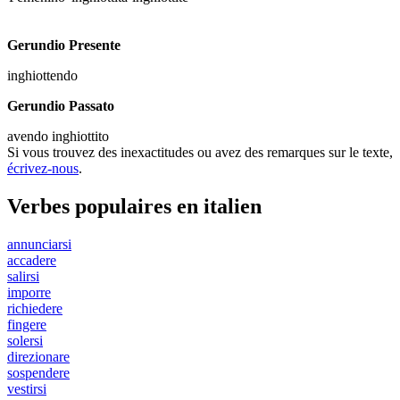
Gerundio Presente
inghiottendo
Gerundio Passato
avendo inghiottito
Si vous trouvez des inexactitudes ou avez des remarques sur le texte,
écrivez-nous
.
Verbes populaires en italien
annunciarsi
accadere
salirsi
imporre
richiedere
fingere
solersi
direzionare
sospendere
vestirsi