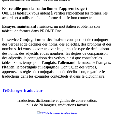
Est-ce utile pour la traduction et l’apprentissage ?
Oui. Les tableaux vous aident à vérifier rapidement les formes, les
accords et à utiliser la bonne forme dans le bon contexte.
Essayez maintenant :
saisissez un mot italien et obtenez son
tableau de formes dans PROMT.One.
Le service
Conjugaison et déclinaison
vous permet de conjuguer
des verbes et de décliner des noms, des adjectifs, des pronoms et des
nombres. Ici vous pouvez trouver le genre et le type de déclinaison
des noms, des adjectifs et des nombres, les degrés de comparaison
des adjectifs, la conjugaison des verbes, ainsi que consulter les
tableaux des temps pour
l'anglais
,
l'allemand
,
le russe
,
le français
,
l'italien
,
le portugais
et
l'espagnol
. Conjuguez des verbes,
apprenez les règles de conjugaison et de déclinaison, regardez les
traductions dans les exemples contextuels et dans le dictionnaire.
Télécharger traducteur
Traducteur, dictionnaire et guides de conversation,
plus de 20 langues, traductions favoris