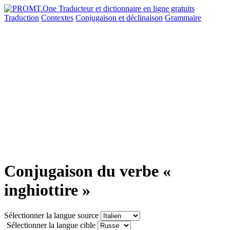
Traduction
Contextes
Conjugaison
et déclinaison
Grammaire
Conjugaison du verbe «
inghiottire »
Sélectionner la langue source
Sélectionner la langue cible