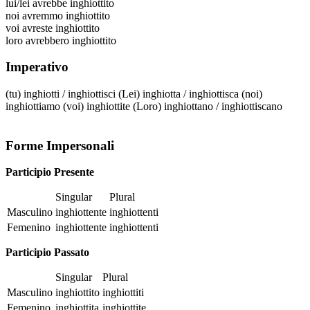
lui/lei
avrebbe inghiottito
noi
avremmo inghiottito
voi
avreste inghiottito
loro
avrebbero inghiottito
Imperativo
(tu)
inghiotti
/
inghiottisci
(Lei)
inghiotta
/
inghiottisca
(noi)
inghiottiamo
(voi)
inghiottite
(Loro)
inghiottano
/
inghiottiscano
Forme Impersonali
Participio Presente
Singular
Plural
Masculino
inghiottente
inghiottenti
Femenino
inghiottente
inghiottenti
Participio Passato
Singular
Plural
Masculino
inghiottito
inghiottiti
Femenino
inghiottita
inghiottite