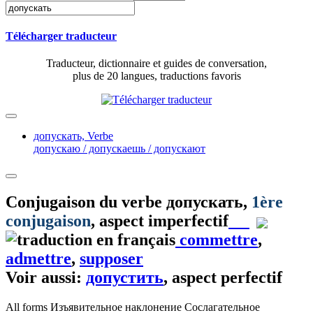
Télécharger traducteur
Traducteur, dictionnaire et guides de conversation,
plus de 20 langues, traductions favoris
допускать,
Verbe
допускаю / допускаешь / допускают
Conjugaison du verbe
допускать
,
1ère
conjugaison
, aspect imperfectif
commettre
,
admettre
,
supposer
Voir aussi:
допустить
, aspect perfectif
All forms
Изъявительное наклонение
Сослагательное