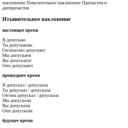
наклонение
Повелительное наклонение
Причастия и
деепричастия
Изъявительное наклонение
настоящее время
Я допускаю
Ты допускаешь
Он/она/оно допускает
Мы допускаем
Вы допускаете
Они допускают
прошедшее время
Я допускал / допускала
Ты допускал / допускала
Он/она допускал / допускала
Мы допускали
Вы допускали
Они допускали
будущее время