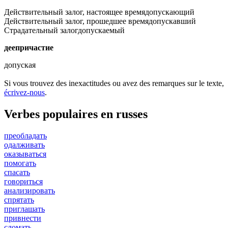
Действительный залог, настоящее время
допускающий
Действительный залог, прошедшее время
допускавший
Страдательный залог
допускаемый
деепричастие
допуская
Si vous trouvez des inexactitudes ou avez des remarques sur le texte,
écrivez-nous
.
Verbes populaires en russes
преобладать
одалживать
оказываться
помогать
спасать
говориться
анализировать
спрятать
приглашать
привнести
сломать