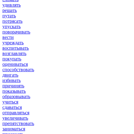
удивлять
решать
путать
потрясать
упускать
поворачивать
вести
учреждать
воспитывать
возглавлять
покупать
оцениваться
способствовать
двигать
избивать
причинять
показывать
образовывать
учиться
сдаваться
отправляться
увеличивать
препятствовать
заниматься