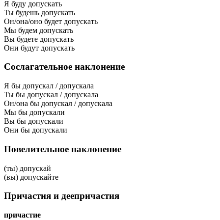
Я буду допускать
Ты будешь допускать
Он/она/оно будет допускать
Мы будем допускать
Вы будете допускать
Они будут допускать
Сослагательное наклонение
Я бы допускал / допускала
Ты бы допускал / допускала
Он/она бы допускал / допускала
Мы бы допускали
Вы бы допускали
Они бы допускали
Повелительное наклонение
(ты) допускай
(вы) допускайте
Причастия и деепричастия
причастие