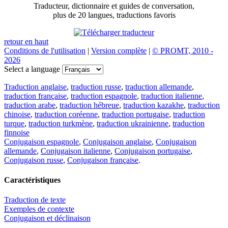
Traducteur, dictionnaire et guides de conversation,
plus de 20 langues, traductions favoris
retour en haut
Conditions de l'utilisation
|
Version complète
|
© PROMT, 2010 -
2026
Select a language
Traduction anglaise
,
traduction russe
,
traduction allemande
,
traduction française
,
traduction espagnole
,
traduction italienne
,
traduction arabe
,
traduction hébreue
,
traduction kazakhe
,
traduction
chinoise
,
traduction coréenne
,
traduction portugaise
,
traduction
turque
,
traduction turkmène
,
traduction ukrainienne
,
traduction
finnoise
Conjugaison espagnole
,
Conjugaison anglaise
,
Conjugaison
allemande
,
Conjugaison italienne
,
Conjugaison portugaise
,
Conjugaison russe
,
Conjugaison française
.
Caractéristiques
Traduction de texte
Exemples de contexte
Conjugaison et déclinaison