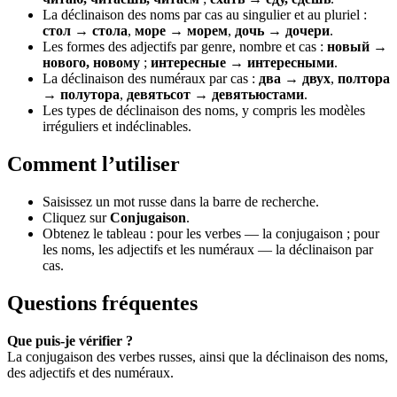
La déclinaison des noms par cas au singulier et au pluriel :
стол → стола
,
море → морем
,
дочь → дочери
.
Les formes des adjectifs par genre, nombre et cas :
новый →
нового, новому
;
интересные → интересными
.
La déclinaison des numéraux par cas :
два → двух
,
полтора
→ полутора
,
девятьсот → девятьюстами
.
Les types de déclinaison des noms, y compris les modèles
irréguliers et indéclinables.
Comment l’utiliser
Saisissez un mot russe dans la barre de recherche.
Cliquez sur
Conjugaison
.
Obtenez le tableau : pour les verbes — la conjugaison ; pour
les noms, les adjectifs et les numéraux — la déclinaison par
cas.
Questions fréquentes
Que puis-je vérifier ?
La conjugaison des verbes russes, ainsi que la déclinaison des noms,
des adjectifs et des numéraux.