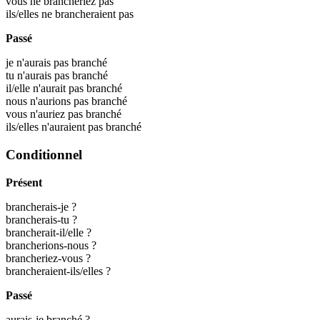
vous ne brancheriez pas
ils/elles ne brancheraient pas
Passé
je n'aurais pas branché
tu n'aurais pas branché
il/elle n'aurait pas branché
nous n'aurions pas branché
vous n'auriez pas branché
ils/elles n'auraient pas branché
Conditionnel
Présent
brancherais-je ?
brancherais-tu ?
brancherait-il/elle ?
brancherions-nous ?
brancheriez-vous ?
brancheraient-ils/elles ?
Passé
aurais-je branché ?