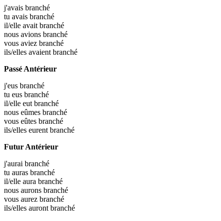
j'avais
branché
tu avais
branché
il/elle avait
branché
nous avions
branché
vous aviez
branché
ils/elles avaient
branché
Passé Antérieur
j'eus
branché
tu eus
branché
il/elle eut
branché
nous eûmes
branché
vous eûtes
branché
ils/elles eurent
branché
Futur Antérieur
j'aurai
branché
tu auras
branché
il/elle aura
branché
nous aurons
branché
vous aurez
branché
ils/elles auront
branché