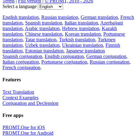
Terms
|
Full version
|
© PROMT, 2010 - 2026
Select a language
English translation
,
Russian translation
,
German translation
,
French
translation
,
Spanish translation
,
Italian translation
,
Azerbaijani
translation
,
Arabic translation
,
Hebrew translation
,
Kazakh
translation
,
Chinese translation
,
Korean translation
,
Portuguese
translation
,
Tatar translation
,
Turkish translation
,
Turkmen
translation
,
Uzbek translation
,
Ukrainian translation
,
Finnish
translation
,
Estonian translation
,
Japanese translation
Spanish conjugation
,
English conjugation
,
German conjugation
,
Italian conjugation
,
Portuguese conjugation
,
Russian conjugation
,
French conjugation
.
Features
Text Translation
Context Examples
Conjugation and Declension
Free apps
PROMT.One for iOS
PROMT.One for Android