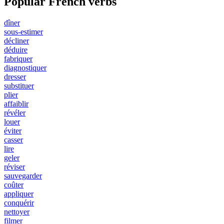
Popular French verbs
dîner
sous-estimer
décliner
déduire
fabriquer
diagnostiquer
dresser
substituer
plier
affaiblir
révéler
louer
éviter
casser
lire
geler
réviser
sauvegarder
coûter
appliquer
conquérir
nettoyer
filmer