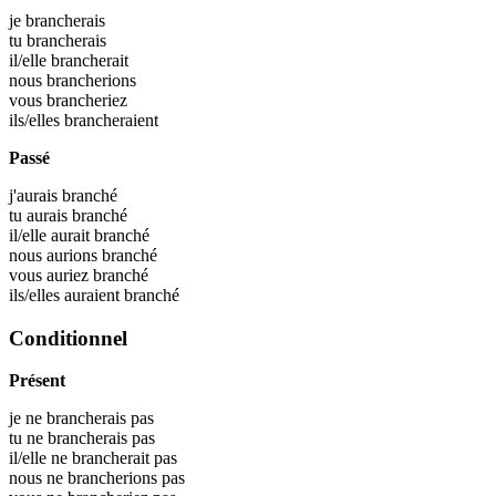
je
brancherais
tu
brancherais
il/elle
brancherait
nous
brancherions
vous
brancheriez
ils/elles
brancheraient
Passé
j'aurais
branché
tu aurais
branché
il/elle aurait
branché
nous aurions
branché
vous auriez
branché
ils/elles auraient
branché
Conditionnel
Présent
je ne brancherais pas
tu ne brancherais pas
il/elle ne brancherait pas
nous ne brancherions pas