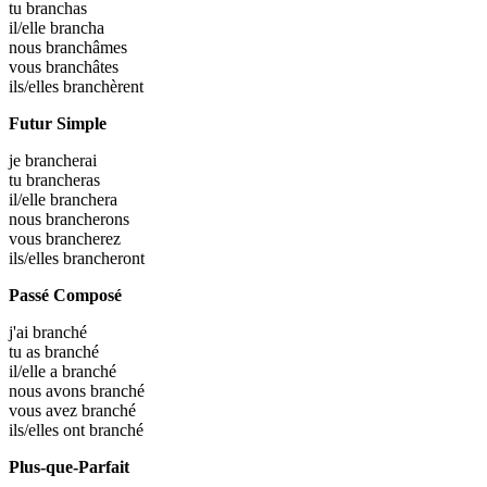
tu
branchas
il/elle
brancha
nous
branchâmes
vous
branchâtes
ils/elles
branchèrent
Futur Simple
je
brancherai
tu
brancheras
il/elle
branchera
nous
brancherons
vous
brancherez
ils/elles
brancheront
Passé Composé
j'ai
branché
tu as
branché
il/elle a
branché
nous avons
branché
vous avez
branché
ils/elles ont
branché
Plus-que-Parfait