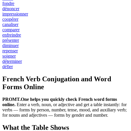
fondre
dénoncer
impressionner
coopérer
canaliser
comparer
enfreindre
présenter
diminuer
repenser
soigner
déterminer
défier
French Verb Conjugation and Word
Forms Online
PROMT.One helps you quickly check French word forms
online.
Enter a verb, noun, or adjective and get a table instantly: for
verbs — forms by person, number, tense, mood, and auxiliary verb;
for nouns and adjectives — forms by gender and number.
What the Table Shows