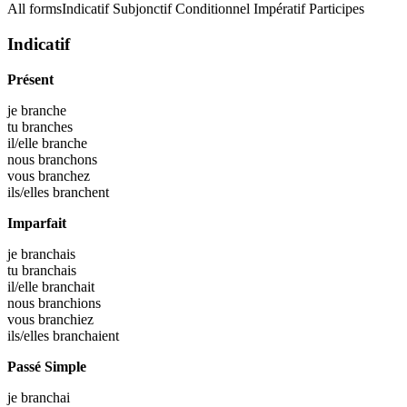
All forms
Indicatif
Subjonctif
Conditionnel
Impératif
Participes
Indicatif
Présent
je
branche
tu
branches
il/elle
branche
nous
branchons
vous
branchez
ils/elles
branchent
Imparfait
je
branchais
tu
branchais
il/elle
branchait
nous
branchions
vous
branchiez
ils/elles
branchaient
Passé Simple
je
branchai