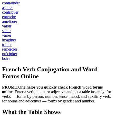
contraindre
aspirer
contribuer
entendre
améliorer
valoir
sentir
varier
imaginer
tripler
remercier
précipiter
boire
French Verb Conjugation and Word
Forms Online
PROMT.One helps you quickly check French word forms
online.
Enter a verb, noun, or adjective and get a table instantly: for
verbs — forms by person, number, tense, mood, and auxiliary verb;
for nouns and adjectives — forms by gender and number.
What the Table Shows