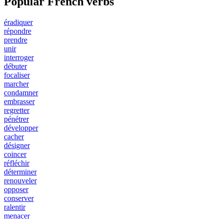
Popular French verbs
éradiquer
répondre
prendre
unir
interroger
débuter
focaliser
marcher
condamner
embrasser
regretter
pénétrer
développer
cacher
désigner
coincer
réfléchir
déterminer
renouveler
opposer
conserver
ralentir
menacer