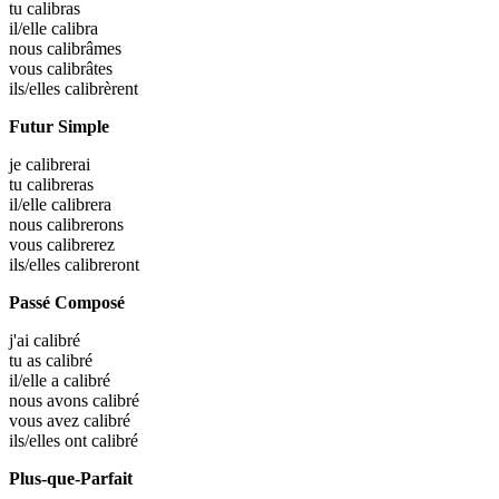
tu
calibras
il/elle
calibra
nous
calibrâmes
vous
calibrâtes
ils/elles
calibrèrent
Futur Simple
je
calibrerai
tu
calibreras
il/elle
calibrera
nous
calibrerons
vous
calibrerez
ils/elles
calibreront
Passé Composé
j'ai
calibré
tu as
calibré
il/elle a
calibré
nous avons
calibré
vous avez
calibré
ils/elles ont
calibré
Plus-que-Parfait