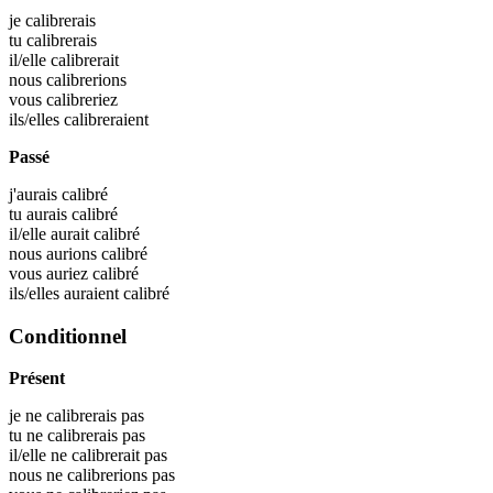
je
calibrerais
tu
calibrerais
il/elle
calibrerait
nous
calibrerions
vous
calibreriez
ils/elles
calibreraient
Passé
j'aurais
calibré
tu aurais
calibré
il/elle aurait
calibré
nous aurions
calibré
vous auriez
calibré
ils/elles auraient
calibré
Conditionnel
Présent
je ne calibrerais pas
tu ne calibrerais pas
il/elle ne calibrerait pas
nous ne calibrerions pas