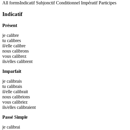
All forms
Indicatif
Subjonctif
Conditionnel
Impératif
Participes
Indicatif
Présent
je
calibre
tu
calibres
il/elle
calibre
nous
calibrons
vous
calibrez
ils/elles
calibrent
Imparfait
je
calibrais
tu
calibrais
il/elle
calibrait
nous
calibrions
vous
calibriez
ils/elles
calibraient
Passé Simple
je
calibrai