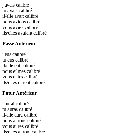
j'avais
calibré
tu avais
calibré
il/elle avait
calibré
nous avions
calibré
vous aviez
calibré
ils/elles avaient
calibré
Passé Antérieur
j'eus
calibré
tu eus
calibré
il/elle eut
calibré
nous eûmes
calibré
vous eûtes
calibré
ils/elles eurent
calibré
Futur Antérieur
j'aurai
calibré
tu auras
calibré
il/elle aura
calibré
nous aurons
calibré
vous aurez
calibré
ils/elles auront
calibré