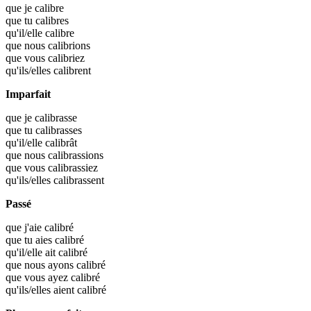
que je
calibre
que tu
calibres
qu'il/elle
calibre
que nous
calibrions
que vous
calibriez
qu'ils/elles
calibrent
Imparfait
que je
calibrasse
que tu
calibrasses
qu'il/elle
calibrât
que nous
calibrassions
que vous
calibrassiez
qu'ils/elles
calibrassent
Passé
que j'aie
calibré
que tu aies
calibré
qu'il/elle ait
calibré
que nous ayons
calibré
que vous ayez
calibré
qu'ils/elles aient
calibré