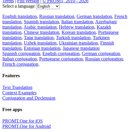
Terms
|
Full version
|
© PROMT, 2010 - 2026
Select a language
English translation
,
Russian translation
,
German translation
,
French
translation
,
Spanish translation
,
Italian translation
,
Azerbaijani
translation
,
Arabic translation
,
Hebrew translation
,
Kazakh
translation
,
Chinese translation
,
Korean translation
,
Portuguese
translation
,
Tatar translation
,
Turkish translation
,
Turkmen
translation
,
Uzbek translation
,
Ukrainian translation
,
Finnish
translation
,
Estonian translation
,
Japanese translation
Spanish conjugation
,
English conjugation
,
German conjugation
,
Italian conjugation
,
Portuguese conjugation
,
Russian conjugation
,
French conjugation
.
Features
Text Translation
Context Examples
Conjugation and Declension
Free apps
PROMT.One for iOS
PROMT.One for Android