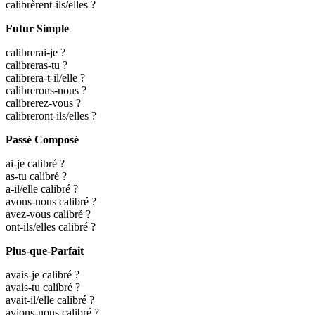
calibrèrent-ils/elles ?
Futur Simple
calibrerai-je ?
calibreras-tu ?
calibrera-t-il/elle ?
calibrerons-nous ?
calibrerez-vous ?
calibreront-ils/elles ?
Passé Composé
ai-je calibré ?
as-tu calibré ?
a-il/elle calibré ?
avons-nous calibré ?
avez-vous calibré ?
ont-ils/elles calibré ?
Plus-que-Parfait
avais-je calibré ?
avais-tu calibré ?
avait-il/elle calibré ?
avions-nous calibré ?