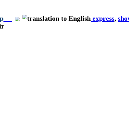
up
express
,
sho
ir