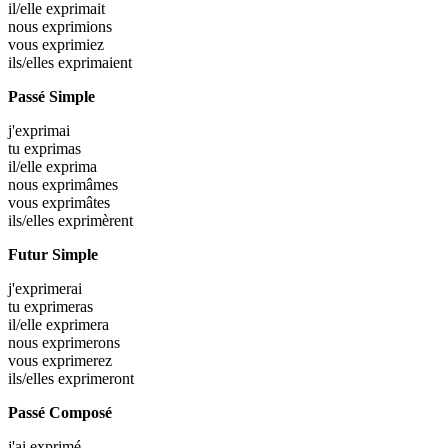
il/elle
exprimait
nous
exprimions
vous
exprimiez
ils/elles
exprimaient
Passé Simple
j'
exprimai
tu
exprimas
il/elle
exprima
nous
exprimâmes
vous
exprimâtes
ils/elles
exprimèrent
Futur Simple
j'
exprimerai
tu
exprimeras
il/elle
exprimera
nous
exprimerons
vous
exprimerez
ils/elles
exprimeront
Passé Composé
j'ai
exprimé