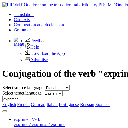
PROMT.
One
F
Translation
Contexts
Conjugation
and declension
Grammar
Feedback
Help
Download the App
Advertise
Conjugation of the verb "expri
Select source language
Select target language
English
French
German
Italian
Portuguese
Russian
Spanish
exprimer,
Verb
exprime / exprimai / exprimé