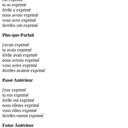
tu as
exprimé
il/elle a
exprimé
nous avons
exprimé
vous avez
exprimé
ils/elles ont
exprimé
Plus-que-Parfait
j'avais
exprimé
tu avais
exprimé
il/elle avait
exprimé
nous avions
exprimé
vous aviez
exprimé
ils/elles avaient
exprimé
Passé Antérieur
j'eus
exprimé
tu eus
exprimé
il/elle eut
exprimé
nous eûmes
exprimé
vous eûtes
exprimé
ils/elles eurent
exprimé
Futur Antérieur