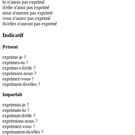
tu n'auras pas exprimé
il/elle n'aura pas exprimé
nous n'aurons pas exprimé
vous n'aurez pas exprimé
ils/elles n'auront pas exprimé
Indicatif
Présent
exprime-je ?
exprimes-tu ?
exprime-t-il/elle ?
exprimons-nous ?
exprimez-vous ?
expriment-ils/elles ?
Imparfait
exprimais-je ?
exprimais-tu ?
exprimait-il/elle ?
exprimions-nous ?
exprimiez-vous ?
exprimaient-ils/elles ?