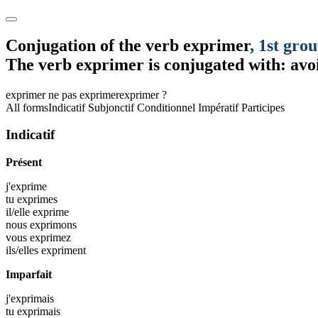
Conjugation of the verb
exprimer
, 1st gro
The verb
exprimer
is conjugated with: avo
exprimer
ne pas exprimer
exprimer ?
All forms
Indicatif
Subjonctif
Conditionnel
Impératif
Participes
Indicatif
Présent
j'
exprime
tu
exprimes
il/elle
exprime
nous
exprimons
vous
exprimez
ils/elles
expriment
Imparfait
j'
exprimais
tu
exprimais