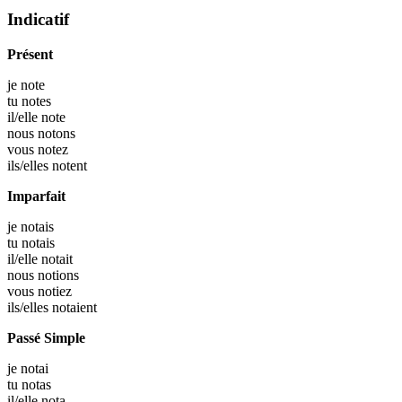
Indicatif
Présent
je
note
tu
notes
il/elle
note
nous
notons
vous
notez
ils/elles
notent
Imparfait
je
notais
tu
notais
il/elle
notait
nous
notions
vous
notiez
ils/elles
notaient
Passé Simple
je
notai
tu
notas
il/elle
nota