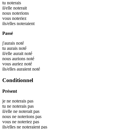
tu
noterais
il/elle
noterait
nous
noterions
vous
noteriez
ils/elles
noteraient
Passé
j'aurais
noté
tu aurais
noté
il/elle aurait
noté
nous aurions
noté
vous auriez
noté
ils/elles auraient
noté
Conditionnel
Présent
je ne noterais pas
tu ne noterais pas
il/elle ne noterait pas
nous ne noterions pas
vous ne noteriez pas
ils/elles ne noteraient pas