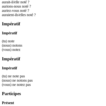
aurait-il/elle noté ?
aurions-nous noté ?
auriez-vous noté ?
auraient-ils/elles noté ?
Impératif
Impératif
(tu)
note
(nous)
notons
(vous)
notez
Impératif
Impératif
(tu) ne
note
pas
(nous) ne
notons
pas
(vous) ne
notez
pas
Participes
Présent