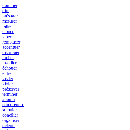
dominer
dire
présager
mesurer
rallier
cloner
taper
remplacer
accentuer
distribuer
limiter
installer
échouer
entrer
visiter
violer
préserver
terminer
aboutir
comprendre
stimuler
concilier
organiser
détenir