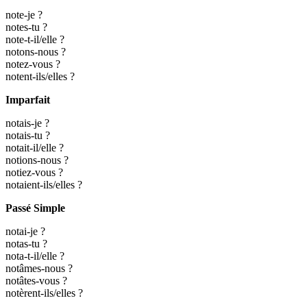
note-je ?
notes-tu ?
note-t-il/elle ?
notons-nous ?
notez-vous ?
notent-ils/elles ?
Imparfait
notais-je ?
notais-tu ?
notait-il/elle ?
notions-nous ?
notiez-vous ?
notaient-ils/elles ?
Passé Simple
notai-je ?
notas-tu ?
nota-t-il/elle ?
notâmes-nous ?
notâtes-vous ?
notèrent-ils/elles ?