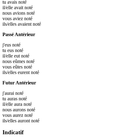
tu avais
noté
il/elle avait
noté
nous avions
noté
vous aviez
noté
ils/elles avaient
noté
Passé Antérieur
j'eus
noté
tu eus
noté
il/elle eut
noté
nous eûmes
noté
vous eûtes
noté
ils/elles eurent
noté
Futur Antérieur
j'aurai
noté
tu auras
noté
il/elle aura
noté
nous aurons
noté
vous aurez
noté
ils/elles auront
noté
Indicatif