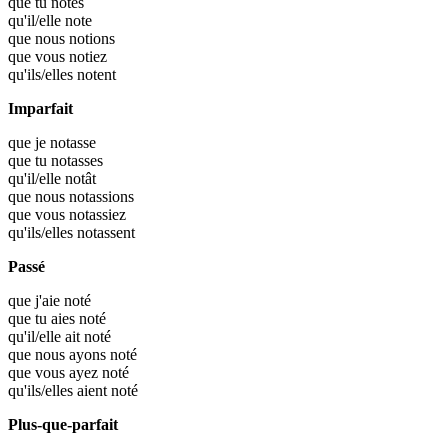
que tu
notes
qu'il/elle
note
que nous
notions
que vous
notiez
qu'ils/elles
notent
Imparfait
que je
notasse
que tu
notasses
qu'il/elle
notât
que nous
notassions
que vous
notassiez
qu'ils/elles
notassent
Passé
que j'aie
noté
que tu aies
noté
qu'il/elle ait
noté
que nous ayons
noté
que vous ayez
noté
qu'ils/elles aient
noté
Plus-que-parfait