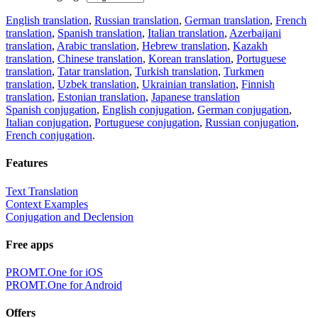
English translation
,
Russian translation
,
German translation
,
French
translation
,
Spanish translation
,
Italian translation
,
Azerbaijani
translation
,
Arabic translation
,
Hebrew translation
,
Kazakh
translation
,
Chinese translation
,
Korean translation
,
Portuguese
translation
,
Tatar translation
,
Turkish translation
,
Turkmen
translation
,
Uzbek translation
,
Ukrainian translation
,
Finnish
translation
,
Estonian translation
,
Japanese translation
Spanish conjugation
,
English conjugation
,
German conjugation
,
Italian conjugation
,
Portuguese conjugation
,
Russian conjugation
,
French conjugation
.
Features
Text Translation
Context Examples
Conjugation and Declension
Free apps
PROMT.One for iOS
PROMT.One for Android
Offers