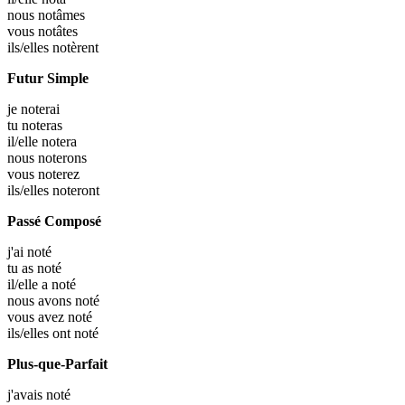
nous
notâmes
vous
notâtes
ils/elles
notèrent
Futur Simple
je
noterai
tu
noteras
il/elle
notera
nous
noterons
vous
noterez
ils/elles
noteront
Passé Composé
j'ai
noté
tu as
noté
il/elle a
noté
nous avons
noté
vous avez
noté
ils/elles ont
noté
Plus-que-Parfait
j'avais
noté