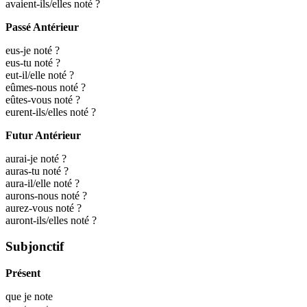
avaient-ils/elles noté ?
Passé Antérieur
eus-je noté ?
eus-tu noté ?
eut-il/elle noté ?
eûmes-nous noté ?
eûtes-vous noté ?
eurent-ils/elles noté ?
Futur Antérieur
aurai-je noté ?
auras-tu noté ?
aura-il/elle noté ?
aurons-nous noté ?
aurez-vous noté ?
auront-ils/elles noté ?
Subjonctif
Présent
que je
note