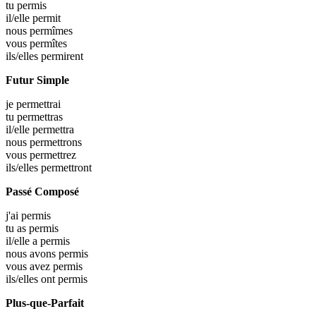
tu
permis
il/elle
permit
nous
permîmes
vous
permîtes
ils/elles
permirent
Futur Simple
je
permettrai
tu
permettras
il/elle
permettra
nous
permettrons
vous
permettrez
ils/elles
permettront
Passé Composé
j'ai
permis
tu as
permis
il/elle a
permis
nous avons
permis
vous avez
permis
ils/elles ont
permis
Plus-que-Parfait