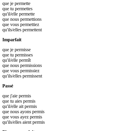
que je
permette
que tu
permettes
qu'il/elle
permette
que nous
permettions
que vous
permettiez
qu'ils/elles
permettent
Imparfait
que je
permisse
que tu
permisses
qu'il/elle
permît
que nous
permissions
que vous
permissiez
qu'ils/elles
permissent
Passé
que j'aie
permis
que tu aies
permis
qu'il/elle ait
permis
que nous ayons
permis
que vous ayez
permis
qu'ils/elles aient
permis