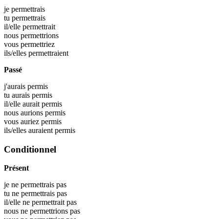
je
permettrais
tu
permettrais
il/elle
permettrait
nous
permettrions
vous
permettriez
ils/elles
permettraient
Passé
j'aurais
permis
tu aurais
permis
il/elle aurait
permis
nous aurions
permis
vous auriez
permis
ils/elles auraient
permis
Conditionnel
Présent
je ne permettrais pas
tu ne permettrais pas
il/elle ne permettrait pas
nous ne permettrions pas