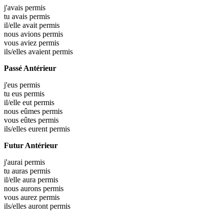
j'avais
permis
tu avais
permis
il/elle avait
permis
nous avions
permis
vous aviez
permis
ils/elles avaient
permis
Passé Antérieur
j'eus
permis
tu eus
permis
il/elle eut
permis
nous eûmes
permis
vous eûtes
permis
ils/elles eurent
permis
Futur Antérieur
j'aurai
permis
tu auras
permis
il/elle aura
permis
nous aurons
permis
vous aurez
permis
ils/elles auront
permis