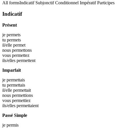
All forms
Indicatif
Subjonctif
Conditionnel
Impératif
Participes
Indicatif
Présent
je
permets
tu
permets
il/elle
permet
nous
permettons
vous
permettez
ils/elles
permettent
Imparfait
je
permettais
tu
permettais
il/elle
permettait
nous
permettions
vous
permettiez
ils/elles
permettaient
Passé Simple
je
permis