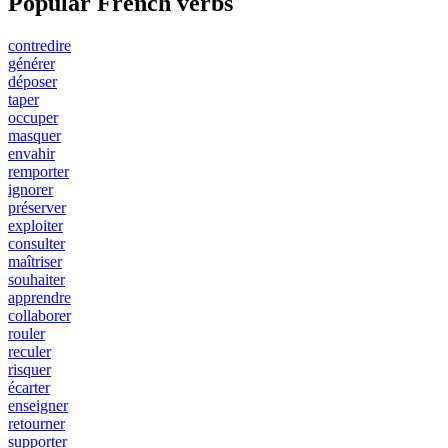
Popular French verbs
contredire
générer
déposer
taper
occuper
masquer
envahir
remporter
ignorer
préserver
exploiter
consulter
maîtriser
souhaiter
apprendre
collaborer
rouler
reculer
risquer
écarter
enseigner
retourner
supporter