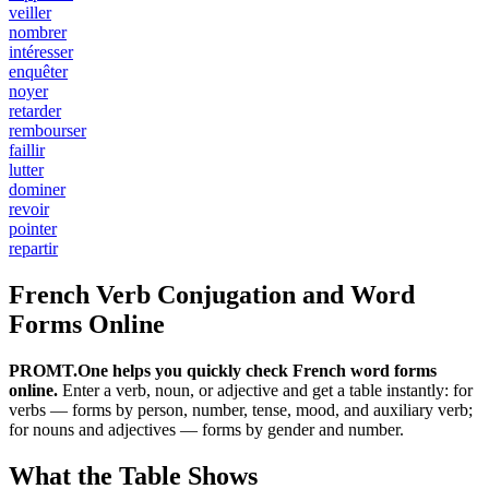
veiller
nombrer
intéresser
enquêter
noyer
retarder
rembourser
faillir
lutter
dominer
revoir
pointer
repartir
French Verb Conjugation and Word
Forms Online
PROMT.One helps you quickly check French word forms
online.
Enter a verb, noun, or adjective and get a table instantly: for
verbs — forms by person, number, tense, mood, and auxiliary verb;
for nouns and adjectives — forms by gender and number.
What the Table Shows