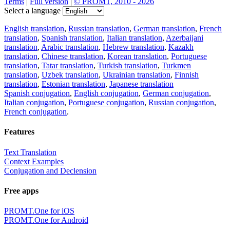
Terms
|
Full version
|
© PROMT, 2010 - 2026
Select a language
English translation
,
Russian translation
,
German translation
,
French
translation
,
Spanish translation
,
Italian translation
,
Azerbaijani
translation
,
Arabic translation
,
Hebrew translation
,
Kazakh
translation
,
Chinese translation
,
Korean translation
,
Portuguese
translation
,
Tatar translation
,
Turkish translation
,
Turkmen
translation
,
Uzbek translation
,
Ukrainian translation
,
Finnish
translation
,
Estonian translation
,
Japanese translation
Spanish conjugation
,
English conjugation
,
German conjugation
,
Italian conjugation
,
Portuguese conjugation
,
Russian conjugation
,
French conjugation
.
Features
Text Translation
Context Examples
Conjugation and Declension
Free apps
PROMT.One for iOS
PROMT.One for Android