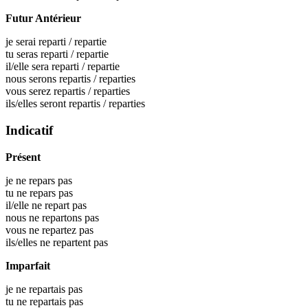
Futur Antérieur
je serai
reparti
/
repartie
tu seras
reparti
/
repartie
il/elle sera
reparti
/
repartie
nous serons
repartis
/
reparties
vous serez
repartis
/
reparties
ils/elles seront
repartis
/
reparties
Indicatif
Présent
je ne repars pas
tu ne repars pas
il/elle ne repart pas
nous ne repartons pas
vous ne repartez pas
ils/elles ne repartent pas
Imparfait
je ne repartais pas
tu ne repartais pas