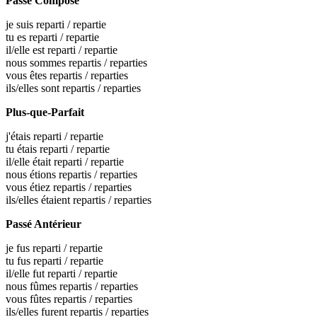
Passé Composé
je suis
reparti
/
repartie
tu es
reparti
/
repartie
il/elle est
reparti
/
repartie
nous sommes
repartis
/
reparties
vous êtes
repartis
/
reparties
ils/elles sont
repartis
/
reparties
Plus-que-Parfait
j'étais
reparti
/
repartie
tu étais
reparti
/
repartie
il/elle était
reparti
/
repartie
nous étions
repartis
/
reparties
vous étiez
repartis
/
reparties
ils/elles étaient
repartis
/
reparties
Passé Antérieur
je fus
reparti
/
repartie
tu fus
reparti
/
repartie
il/elle fut
reparti
/
repartie
nous fûmes
repartis
/
reparties
vous fûtes
repartis
/
reparties
ils/elles furent
repartis
/
reparties