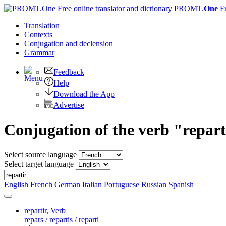
PROMT.
One
F
Translation
Contexts
Conjugation
and declension
Grammar
Feedback
Help
Download the App
Advertise
Conjugation of the verb "repart
Select source language
Select target language
English
French
German
Italian
Portuguese
Russian
Spanish
repartir,
Verb
repars / repartis / reparti