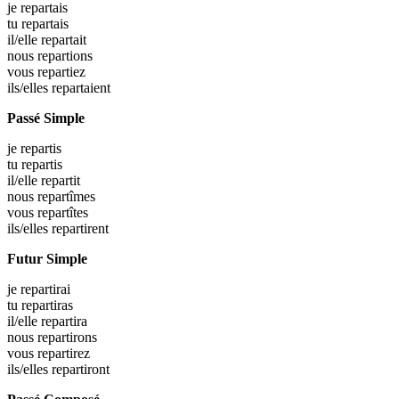
je
repartais
tu
repartais
il/elle
repartait
nous
repartions
vous
repartiez
ils/elles
repartaient
Passé Simple
je
repartis
tu
repartis
il/elle
repartit
nous
repartîmes
vous
repartîtes
ils/elles
repartirent
Futur Simple
je
repartirai
tu
repartiras
il/elle
repartira
nous
repartirons
vous
repartirez
ils/elles
repartiront