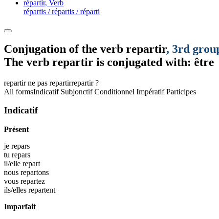
répartir,
Verb
répartis / répartis / réparti
Conjugation of the verb
repartir
, 3rd grou
The verb
repartir
is conjugated with: être
repartir
ne pas repartir
repartir ?
All forms
Indicatif
Subjonctif
Conditionnel
Impératif
Participes
Indicatif
Présent
je
repars
tu
repars
il/elle
repart
nous
repartons
vous
repartez
ils/elles
repartent
Imparfait