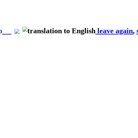
p
leave again
,