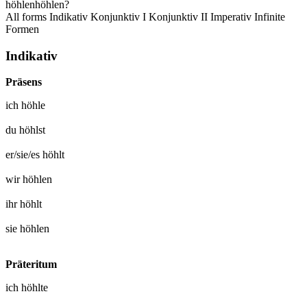
höhlen
höhlen?
All forms
Indikativ
Konjunktiv I
Konjunktiv II
Imperativ
Infinite
Formen
Indikativ
Präsens
ich
höhle
du
höhlst
er/sie/es
höhlt
wir
höhlen
ihr
höhlt
sie
höhlen
Präteritum
ich
höhlte