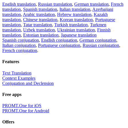
English translation
,
Russian translation
,
German translation
,
French
translation
,
Spanish translation
,
Italian translation
,
Azerbaijani
translation
,
Arabic translation
,
Hebrew translation
,
Kazakh
translation
,
Chinese translation
,
Korean translation
,
Portuguese
translation
,
Tatar translation
,
Turkish translation
,
Turkmen
translation
,
Uzbek translation
,
Ukrainian translation
,
Finnish
translation
,
Estonian translation
,
Japanese translation
Spanish conjugation
,
English conjugation
,
German conjugation
,
Italian conjugation
,
Portuguese conjugation
,
Russian conjugation
,
French conjugation
.
Features
Text Translation
Context Examples
Conjugation and Declension
Free apps
PROMT.One for iOS
PROMT.One for Android
Offers