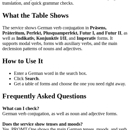
translation, and quick grammar checks.
What the Table Shows
The service shows German verb conjugation in
Präsens,
Präteritum, Perfekt, Plusquamperfekt, Futur I, and Futur II
, as
well as
Indikativ, Konjunktiv I/II
, and
Imperativ
forms. It
supports modal verbs, forms with auxiliary verbs, and the main
declension patterns of nouns and adjectives.
How to Use It
Enter a German word in the search box.
Click
Search
.
Get a table of forms and choose the one you need right away.
Frequently Asked Questions
What can I check?
German verb conjugation, as well as noun and adjective forms.
Does the service show tenses and moods?
Yes. PROMT.One shows the main German tenses, moods, and verb