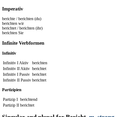
Imperativ
berichte
/
berichten
(du)
berichten
wir
berichtet
/
berichten
(ihr)
berichten
Sie
Infinite Verbformen
Infinitiv
Infinitiv I Aktiv
berichten
Infinitiv II Aktiv
berichtet
Infinitiv I Passiv
berichtet
Infinitiv II Passiv
berichtet
Partizipien
Partizip I
berichtend
Partizip II
berichtet
Singular and plural for
Bericht
,
m
, strong