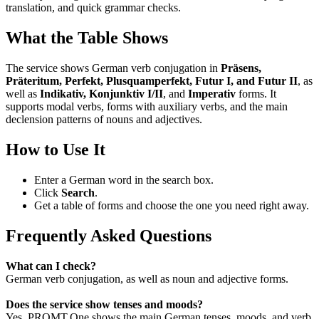
translation, and quick grammar checks.
What the Table Shows
The service shows German verb conjugation in
Präsens,
Präteritum, Perfekt, Plusquamperfekt, Futur I, and Futur II
, as
well as
Indikativ, Konjunktiv I/II
, and
Imperativ
forms. It
supports modal verbs, forms with auxiliary verbs, and the main
declension patterns of nouns and adjectives.
How to Use It
Enter a German word in the search box.
Click
Search
.
Get a table of forms and choose the one you need right away.
Frequently Asked Questions
What can I check?
German verb conjugation, as well as noun and adjective forms.
Does the service show tenses and moods?
Yes. PROMT.One shows the main German tenses, moods, and verb