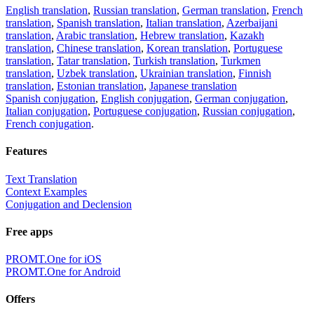
English translation
,
Russian translation
,
German translation
,
French
translation
,
Spanish translation
,
Italian translation
,
Azerbaijani
translation
,
Arabic translation
,
Hebrew translation
,
Kazakh
translation
,
Chinese translation
,
Korean translation
,
Portuguese
translation
,
Tatar translation
,
Turkish translation
,
Turkmen
translation
,
Uzbek translation
,
Ukrainian translation
,
Finnish
translation
,
Estonian translation
,
Japanese translation
Spanish conjugation
,
English conjugation
,
German conjugation
,
Italian conjugation
,
Portuguese conjugation
,
Russian conjugation
,
French conjugation
.
Features
Text Translation
Context Examples
Conjugation and Declension
Free apps
PROMT.One for iOS
PROMT.One for Android
Offers