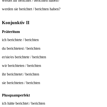
werdet ihr berichtet / berichten haben?
werden sie berichtet / berichten haben?
Konjunktiv II
Präteritum
ich
berichtete
/
berichten
du
berichtetest
/
berichten
er/sie/es
berichtete
/
berichten
wir
berichteten
/
berichten
ihr
berichtetet
/
berichten
sie
berichteten
/
berichten
Plusquamperfekt
ich hätte
berichtet
/
berichten