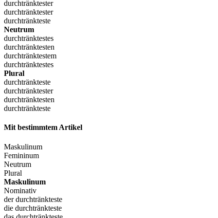
durchtränktester
durchtränktester
durchtränkteste
Neutrum
durchtränktestes
durchtränktesten
durchtränktestem
durchtränktestes
Plural
durchtränkteste
durchtränktester
durchtränktesten
durchtränkteste
Mit bestimmtem Artikel
Maskulinum
Femininum
Neutrum
Plural
Maskulinum
Nominativ
der durchtränkteste
die durchtränkteste
das durchtränkteste