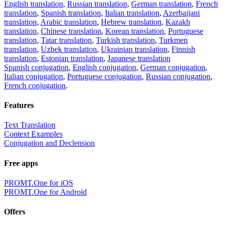
English translation
,
Russian translation
,
German translation
,
French
translation
,
Spanish translation
,
Italian translation
,
Azerbaijani
translation
,
Arabic translation
,
Hebrew translation
,
Kazakh
translation
,
Chinese translation
,
Korean translation
,
Portuguese
translation
,
Tatar translation
,
Turkish translation
,
Turkmen
translation
,
Uzbek translation
,
Ukrainian translation
,
Finnish
translation
,
Estonian translation
,
Japanese translation
Spanish conjugation
,
English conjugation
,
German conjugation
,
Italian conjugation
,
Portuguese conjugation
,
Russian conjugation
,
French conjugation
.
Features
Text Translation
Context Examples
Conjugation and Declension
Free apps
PROMT.One for iOS
PROMT.One for Android
Offers