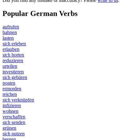
Did you find any mistake or inaccuracy? Please
write to us
.
Popular German Verbs
aufrufen
bahnen
lasten
sich erleben
erlauben
sich horten
reduzieren
urteilen
investieren
sich gebären
posten
ermorden
reichen
sich verknüpfen
infizieren
wohnen
verschaffen
sich senden
grünen
sich nutzen
bergen